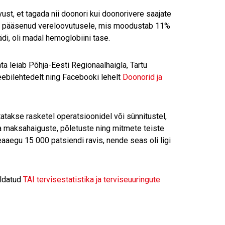
st, et tagada nii doonori kui doonorivere saajate
 ei pääsenud vereloovutusele, mis moodustab 11%
di, oli madal hemoglobiini tase.
a leiab Põhja-Eesti Regionaalhaigla, Tartu
eebilehtedelt ning Facebooki lehelt
Doonorid ja
takse rasketel operatsioonidel või sünnitustel,
ja maksahaiguste, põletuste ning mitmete teiste
aaegu 15 000 patsiendi ravis, nende seas oli ligi
aldatud
TAI tervisestatistika ja terviseuuringute