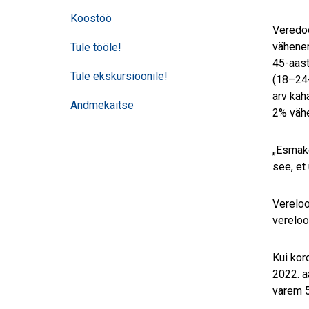
Koostöö
Veredoo
vähenem
Tule tööle!
45-aast
Tule ekskursioonile!
(18–24-
arv kah
Andmekaitse
2% väh
„Esmako
see, et
Vereloo
vereloo
Kui kor
2022. a
varem 5