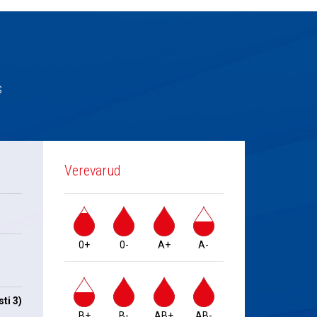
s
Verevarud
0+
0-
A+
A-
ti 3)
B+
B-
AB+
AB-