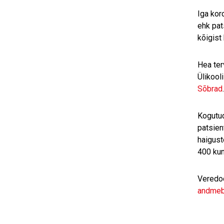
Iga kor
ehk pat
kõigist
Hea ter
Ülikool
Sõbrad
.
Kogutud
patsien
haigust
400 kun
Veredoo
andmeb