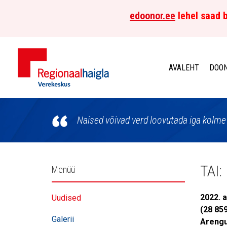
edoonor.ee
lehel saad b
AVALEHT
DOON
Põhja-
Eesti
Naised võivad verd loovutada iga kolme 
Regionaalhaigla
Verekeskus
Külgpaani
TAI:
Menüü
navigatsioon
2022. 
Uudised
(28 85
Galerii
Arengu 