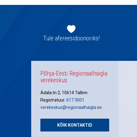
Jaluse
navigatsioon
Tule afereesidoonoriks!
Põhja-Eesti Regionaalhaigla
verekeskus
Ädala tn 2, 10614 Tallinn
Registratuur:
617 3001
verekeskus@regionaalhaigla.ee
KÕIK KONTAKTID