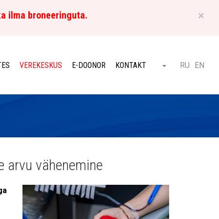
×
ka ilma broneeringuta.
ET
TES
VEREKESKUS
E-DOONOR
KONTAKT
RU
EN
Otsi
te arvu vähenemine
ga