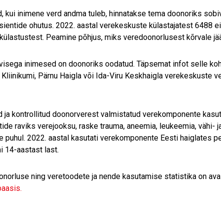
d, kui inimene verd andma tuleb, hinnatakse tema doonoriks sobivu
sientide ohutus. 2022. aastal verekeskuste külastajatest 6488
 külastustest. Peamine põhjus, miks veredoonorlusest kõrvale jää
visega inimesed on doonoriks oodatud. Täpsemat infot selle koht
i Kliinikumi, Pärnu Haigla või Ida-Viru Keskhaigla verekeskuste v
 ja kontrollitud doonorverest valmistatud verekomponente kasuta
tide raviks verejooksu, raske trauma, aneemia, leukeemia, vähi- 
e puhul. 2022. aastal kasutati verekomponente Eesti haiglates pe
i 14-aastast last.
norluse ning veretoodete ja nende kasutamise statistika on av
aasis.