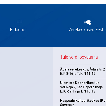
E-doonor
Verekeskused Eesti
Tule verd loovutama
Ädala verekeskus
, Ädala tn 2
E, R 8-16 ja T, K, N 11-19
Ülemiste Doonorikeskus
Valukoja 7, Karl Papello maja
E, K, R 9-17 ja T, N 10-18
Haapsalu Kultuurikeskus (Pos
Suvetuur