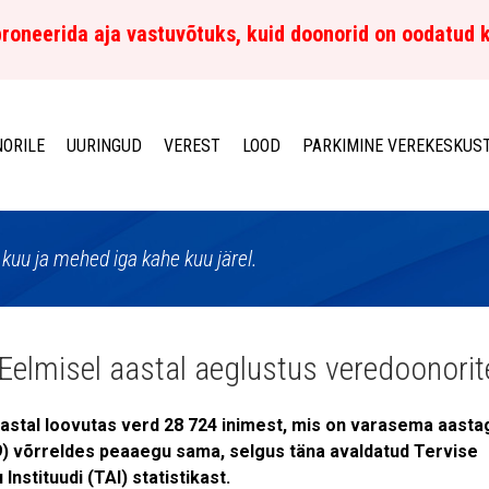
roneerida aja vastuvõtuks, kuid doonorid on oodatud 
ORILE
UURINGUD
VEREST
LOOD
PARKIMINE VEREKESKUS
kuu ja mehed iga kahe kuu järel.
 Eelmisel aastal aeglustus veredoonori
aastal loovutas verd 28 724 inimest, mis on varasema aasta
9) võrreldes peaaegu sama, selgus täna avaldatud Tervise
Instituudi (TAI) statistikast.