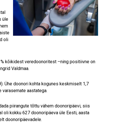
tal
 üle
ähem
aiste
 oli
% kõikidest veredoonoritest –ning positiivne on
Ingrid Valdmaa.
9). Ühe doonori kohta kogunes keskmiselt 1,7
ne varasemate aastatega.
da piirangute tõttu vähem doonoripäevi, siis
l oli kokku 627 doonoripäeva üle Eesti, aasta
elt doonoripäevadele.