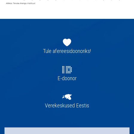
Jaluse
navigatsioon
Tule afereesidoonoriks!
E-doonor
Verekeskused Eestis