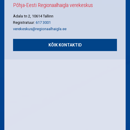
Põhja-Eesti Regionaalhaigla verekeskus
Ädala tn 2, 10614 Tallinn
Registratuur:
617 3001
verekeskus@regionaalhaigla.ee
KÕIK KONTAKTID