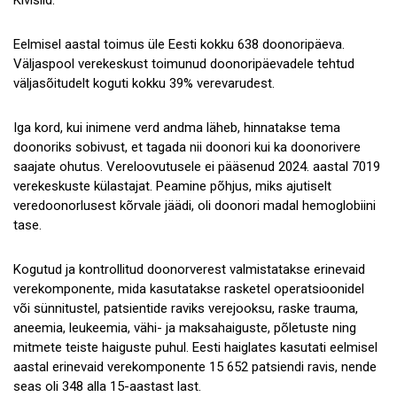
Eelmisel aastal toimus üle Eesti kokku 638 doonoripäeva.
Väljaspool verekeskust toimunud doonoripäevadele tehtud
väljasõitudelt koguti kokku 39% verevarudest.
Iga kord, kui inimene verd andma läheb, hinnatakse tema
doonoriks sobivust, et tagada nii doonori kui ka doonorivere
saajate ohutus. Vereloovutusele ei pääsenud 2024. aastal 7019
verekeskuste külastajat. Peamine põhjus, miks ajutiselt
veredoonorlusest kõrvale jäädi, oli doonori madal hemoglobiini
tase.
Kogutud ja kontrollitud doonorverest valmistatakse erinevaid
verekomponente, mida kasutatakse rasketel operatsioonidel
või sünnitustel, patsientide raviks verejooksu, raske trauma,
aneemia, leukeemia, vähi- ja maksahaiguste, põletuste ning
mitmete teiste haiguste puhul. Eesti haiglates kasutati eelmisel
aastal erinevaid verekomponente 15 652 patsiendi ravis, nende
seas oli 348 alla 15-aastast last.