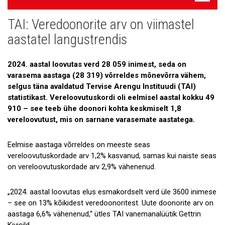
navigatsioon
TAI: Veredoonorite arv on viimastel
Uudised
aastatel langustrendis
Galerii
2024. aastal loovutas verd 28 059 inimest, seda on
Koostöö
varasema aastaga (28 319) võrreldes mõnevõrra vähem,
selgus täna avaldatud Tervise Arengu Instituudi (TAI)
Tule tööle!
statistikast. Vereloovutuskordi oli eelmisel aastal kokku 49
910 – see teeb ühe doonori kohta keskmiselt 1,8
Tule ekskursioonile!
vereloovutust, mis on sarnane varasemate aastatega.
Andmekaitse
Eelmise aastaga võrreldes on meeste seas
vereloovutuskordade arv 1,2% kasvanud, samas kui naiste seas
on vereloovutuskordade arv 2,9% vähenenud.
„2024. aastal loovutas elus esmakordselt verd üle 3600 inimese
– see on 13% kõikidest veredoonoritest. Uute doonorite arv on
aastaga 6,6% vähenenud,“ ütles TAI vanemanalüütik Gettrin
Kivisild.