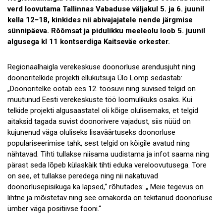
verd loovutama Tallinnas Vabaduse väljakul 5. ja 6. juunil
kella 12−18, kinkides nii abivajajatele nende järgmise
sünnipäeva. Rõõmsat ja pidulikku meeleolu loob 5. juunil
algusega kl 11 kontserdiga Kaitseväe orkester.
Regionaalhaigla verekeskuse doonorluse arendusjuht ning
doonoritelkide projekti ellukutsuja Ülo Lomp sedastab:
„Doonoritelke ootab ees 12. töösuvi ning suvised telgid on
muutunud Eesti verekeskuste töö loomulikuks osaks. Kui
telkide projekti algusaastatel oli kõige olulisemaks, et telgid
aitaksid tagada suvist doonorivere vajadust, siis nüüd on
kujunenud väga oluliseks lisaväärtuseks doonorluse
populariseerimise tahk, sest telgid on kõigile avatud ning
nähtavad. Tihti tullakse niisama uudistama ja infot saama ning
pärast seda lõpeb külaskäik tihti eduka vereloovutusega. Tore
on see, et tullakse peredega ning nii nakatuvad
doonorlusepisikuga ka lapsed,“ rõhutades: „ Meie tegevus on
lihtne ja mõistetav ning see omakorda on tekitanud doonorluse
ümber väga positiivse fooni.“