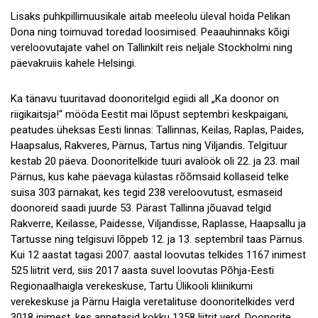
Lisaks puhkpillimuusikale aitab meeleolu üleval hoida Pelikan
Dona ning toimuvad toredad loosimised. Peaauhinnaks kõigi
vereloovutajate vahel on Tallinkilt reis neljale Stockholmi ning
päevakruiis kahele Helsingi.
Ka tänavu tuuritavad doonoritelgid egiidi all „Ka doonor on
riigikaitsja!“ mööda Eestit mai lõpust septembri keskpaigani,
peatudes üheksas Eesti linnas: Tallinnas, Keilas, Raplas, Paides,
Haapsalus, Rakveres, Pärnus, Tartus ning Viljandis. Telgituur
kestab 20 päeva. Doonoritelkide tuuri avalöök oli 22. ja 23. mail
Pärnus, kus kahe päevaga külastas rõõmsaid kollaseid telke
suisa 303 pärnakat, kes tegid 238 vereloovutust, esmaseid
doonoreid saadi juurde 53. Pärast Tallinna jõuavad telgid
Rakverre, Keilasse, Paidesse, Viljandisse, Raplasse, Haapsallu ja
Tartusse ning telgisuvi lõppeb 12. ja 13. septembril taas Pärnus.
Kui 12 aastat tagasi 2007. aastal loovutas telkides 1167 inimest
525 liitrit verd, siis 2017 aasta suvel loovutas Põhja-Eesti
Regionaalhaigla verekeskuse, Tartu Ülikooli kliinikumi
verekeskuse ja Pärnu Haigla veretalituse doonoritelkides verd
3018 inimest, kes annetasid kokku 1358 liitrit verd. Doonorite