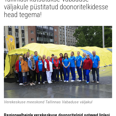
Uudised
väljakule püstitatud doonoritelkidesse
Galerii
head tegema!
Koostöö
Tule tööle!
Tule ekskursioonile!
Andmekaitse
Verekeskuse meeskond Tallinnas Vabaduse väljakul
Regionaalhaigla verekeskuse doonoritelgid ootavad linlasi