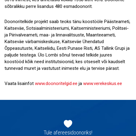
sõbralikku perre lisandus 480 esmadoonorit.
Doonoritelkide projekt saab teoks tänu koostööle Päästeameti,
Kaitseväe, Sotsiaalministeeriumi, Kaitseministeeriumi, Politsei-
ja Piirivalveameti, maa- ja linnavalitsuste, Maanteeameti,
Kaitseväe värbamiskeskuse, Kaitseväe Ühendatud
Õppeasutuste, Kaitseliidu, Eesti Punase Risti, AS Tallink Grupi ja
paljude teistega. Ülo Lombi sõnul teevad telkide juures
koostööd kõik need institutsioonid, kes otseselt või kaudselt
tunnevad muret ja vastutust inimeste elu ja tervise pärast.
Vaata lisainfot
www.doonoritelgid.ee
ja
www.verekeskus.ee
Jaluse
navigatsioon
Tule afereesidoonoriks!