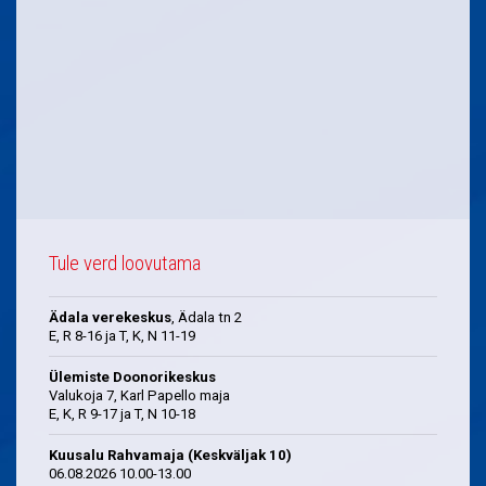
Tule verd loovutama
Ädala verekeskus
, Ädala tn 2
E, R 8-16 ja T, K, N 11-19
Ülemiste Doonorikeskus
Valukoja 7, Karl Papello maja
E, K, R 9-17 ja T, N 10-18
Kuusalu Rahvamaja (Keskväljak 10)
06.08.2026 10.00-13.00