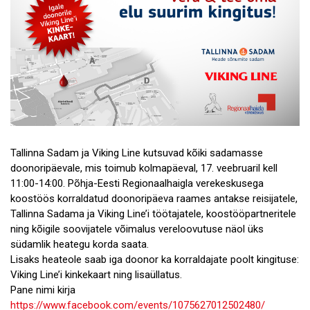
Tallinna Sadam ja Viking Line kutsuvad kõiki sadamasse
doonoripäevale, mis toimub kolmapäeval, 17. veebruaril kell
11:00-14:00. Põhja-Eesti Regionaalhaigla verekeskusega
koostöös korraldatud doonoripäeva raames antakse reisijatele,
Tallinna Sadama ja Viking Line’i töötajatele, koostööpartneritele
ning kõigile soovijatele võimalus vereloovutuse näol üks
südamlik heategu korda saata.
Lisaks heateole saab iga doonor ka korraldajate poolt kingituse:
Viking Line’i kinkekaart ning lisaüllatus.
Pane nimi kirja
https://www.facebook.com/events/1075627012502480/