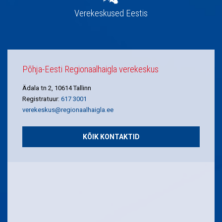
Verekeskused Eestis
Põhja-Eesti Regionaalhaigla verekeskus
Ädala tn 2, 10614 Tallinn
Registratuur:
617 3001
verekeskus@regionaalhaigla.ee
KÕIK KONTAKTID