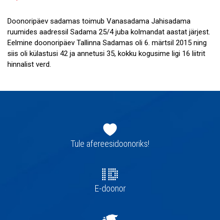
Doonoripäev sadamas toimub Vanasadama Jahisadama
ruumides aadressil Sadama 25/4 juba kolmandat aastat järjest.
Eelmine doonoripäev Tallinna Sadamas oli 6. märtsil 2015 ning
siis oli külastusi 42 ja annetusi 35, kokku kogusime ligi 16 liitrit
hinnalist verd.
Jaluse
navigatsioon
Tule afereesidoonoriks!
E-doonor