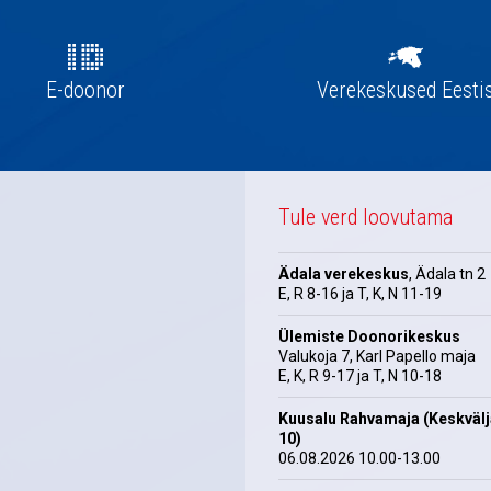
E-doonor
Verekeskused Eesti
Tule verd loovutama
Ädala verekeskus
, Ädala tn 2
E, R 8-16 ja T, K, N 11-19
Ülemiste Doonorikeskus
Valukoja 7, Karl Papello maja
E, K, R 9-17 ja T, N 10-18
Kuusalu Rahvamaja (Keskväl
10)
06.08.2026 10.00-13.00