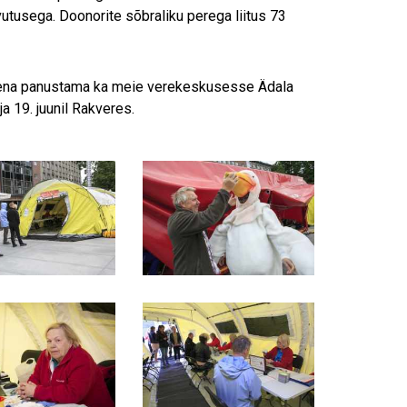
utusega. Doonorite sõbraliku perega liitus 73
itena panustama ka meie verekeskusesse Ädala
a 19. juunil Rakveres.