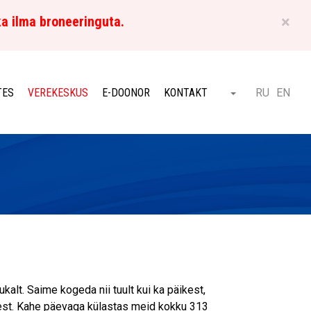
×
ka ilma broneeringuta.
ET
TES
VEREKESKUS
E-DOONOR
KONTAKT
RU
EN
Otsi
ukalt. Saime kogeda nii tuult kui ka päikest,
udest. Kahe päevaga külastas meid kokku 313