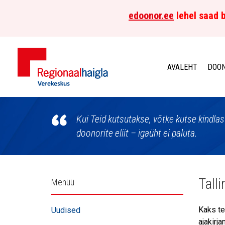
edoonor.ee
lehel saad b
AVALEHT
DOON
Põhja-
Eesti
Kui Teid kutsutakse, võtke kutse kindla
doonorite eliit – igaüht ei paluta.
Regionaalhaigla
Verekeskus
Külgpaani
Tall
Menüü
navigatsioon
Kaks tel
Uudised
ajakirj