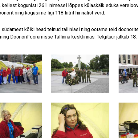
, kellest kogunisti 261 inimesel lõppes külaskäik eduka vereloov
orit ning kogusime ligi 118 liitrit hinnalist verd.
südamest kõiki head teinud tallinlasi ning ootame teid doonor
 ning DoonoriFoorumisse Tallinna kesklinnas. Telgituur jätkub 18. j