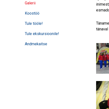
Galerii
inimest
esmadoon
Koostöö
Täname 
Tule tööle!
tänaval
Tule ekskursioonile!
Andmekaitse