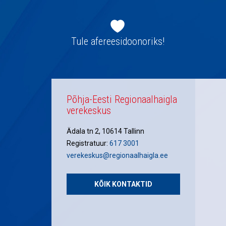
Jaluse
navigatsioon
Tule afereesidoonoriks!
Põhja-Eesti Regionaalhaigla
verekeskus
Ädala tn 2, 10614 Tallinn
Registratuur:
617 3001
verekeskus@regionaalhaigla.ee
KÕIK KONTAKTID