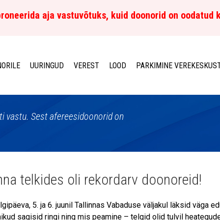
roneerida aja vastuvõtuks, kuid doonorid on oodatud 
ORILE
UURINGUD
VEREST
LOOD
PARKIMINE VEREKESKUS
sti vastu. Sest afereesidoonorid on
inna telkides oli rekordarv doonoreid!
gipäeva, 5. ja 6. juunil Tallinnas Vabaduse väljakul läksid väga ed
anikud sagisid ringi ning mis peamine – telgid olid tulvil heateg