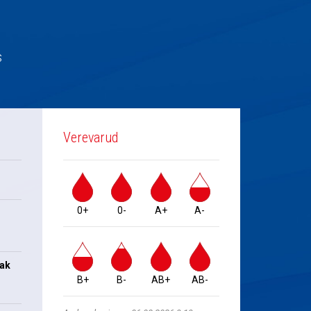
s
Verevarud
0+
0-
A+
A-
jak
B+
B-
AB+
AB-