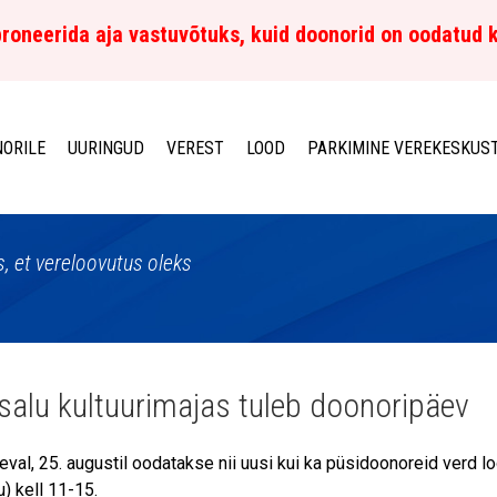
roneerida aja vastuvõtuks, kuid doonorid on oodatud 
ORILE
UURINGUD
VEREST
LOOD
PARKIMINE VEREKESKUS
, et vereloovutus oleks
alu kultuurimajas tuleb doonoripäev
eval, 25. augustil oodatakse nii uusi kui ka püsidoonoreid verd 
) kell 11-15.