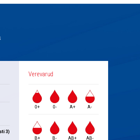
s
Verevarud
0+
0-
A+
A-
ti 3)
B+
B-
AB+
AB-