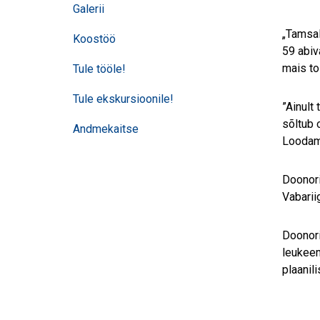
Galerii
„Tamsal
Koostöö
59 abiv
mais to
Tule tööle!
Tule ekskursioonile!
”Ainult
sõltub 
Andmekaitse
Loodame
Doonori
Vabarii
Doonori
leukeem
plaanil