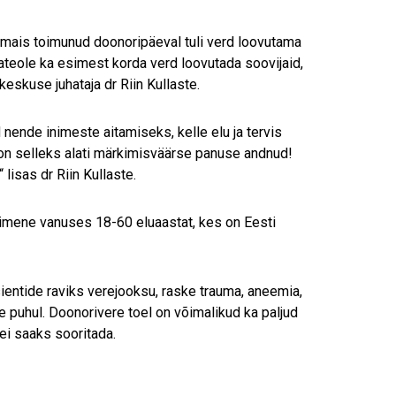
i mais toimunud doonoripäeval tuli verd loovutama
eateole ka esimest korda verd loovutada soovijaid,
eskuse juhataja dr Riin Kullaste.
nende inimeste aitamiseks, kelle elu ja tervis
on selleks alati märkimisväärse panuse andnud!
isas dr Riin Kullaste.
nimene vanuses 18-60 eluaastat, kes on Eesti
sientide raviks verejooksu, raske trauma, aneemia,
e puhul. Doonorivere toel on võimalikud ka paljud
ei saaks sooritada.