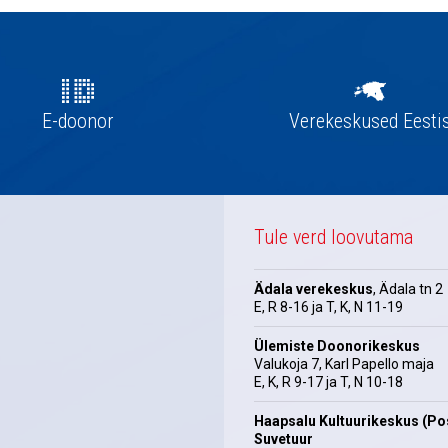
E-doonor
Verekeskused Eesti
Tule verd loovutama
Ädala verekeskus
, Ädala tn 2
E, R 8-16 ja T, K, N 11-19
Ülemiste Doonorikeskus
Valukoja 7, Karl Papello maja
E, K, R 9-17 ja T, N 10-18
Haapsalu Kultuurikeskus (Pos
Suvetuur