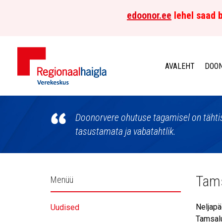
edoonor.ee
lehel saad b
AVALEHT
DOON
Põhja-
Eesti
Doonorvere ohutuse tagamisel on tähtis
tasustamata ja vabatahtlik.
Regionaalhaigla
Verekeskus
Külgpaani
Tams
Menüü
navigatsioon
Neljapä
Uudised
Tamsalu