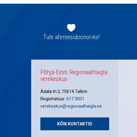
Jaluse
navigatsioon
Tule afereesidoonoriks!
Põhja-Eesti Regionaalhaigla
verekeskus
Ädala tn 2, 10614 Tallinn
Registratuur:
617 3001
verekeskus@regionaalhaigla.ee
KÕIK KONTAKTID