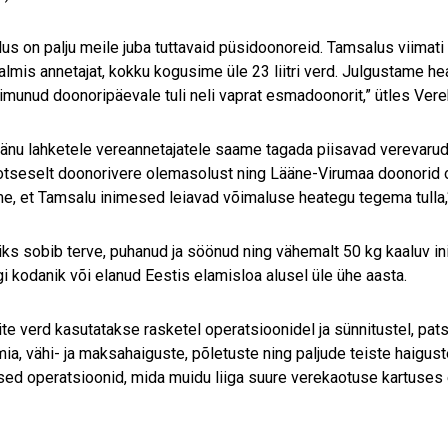
us on palju meile juba tuttavaid püsidoonoreid. Tamsalus viimat
almis annetajat, kokku kogusime üle 23 liitri verd. Julgustame h
imunud doonoripäevale tuli neli vaprat esmadoonorit,” ütles Verek
 tänu lahketele vereannetajatele saame tagada piisavad verevarud 
otseselt doonorivere olemasolust ning Lääne-Virumaa doonorid 
, et Tamsalu inimesed leiavad võimaluse heategu tegema tulla,“ l
ks sobib terve, puhanud ja söönud ning vähemalt 50 kg kaaluv i
gi kodanik või elanud Eestis elamisloa alusel üle ühe aasta.
te verd kasutatakse rasketel operatsioonidel ja sünnitustel, pat
ia, vähi- ja maksahaiguste, põletuste ning paljude teiste haigust
ised operatsioonid, mida muidu liiga suure verekaotuse kartuses 