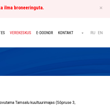
×
ka ilma broneeringuta.
ET
TES
VEREKESKUS
E-DOONOR
KONTAKT
RU
EN
Otsi
loovutama Tamsalu kuultuurimajas (Sõpruse 3,