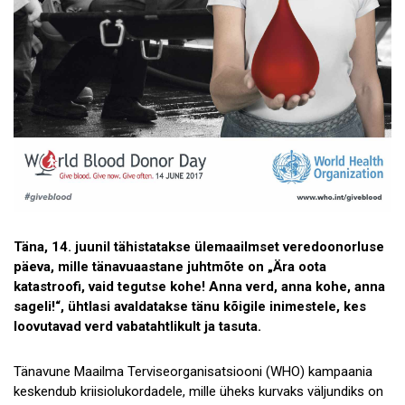
Täna, 14. juunil tähistatakse ülemaailmset veredoonorluse
päeva, mille tänavuaastane juhtmõte on „Ära oota
katastroofi, vaid tegutse kohe! Anna verd, anna kohe, anna
sageli!“, ühtlasi avaldatakse tänu kõigile inimestele, kes
loovutavad verd vabatahtlikult ja tasuta.
Tänavune Maailma Terviseorganisatsiooni (WHO) kampaania
keskendub kriisiolukordadele, mille üheks kurvaks väljundiks on