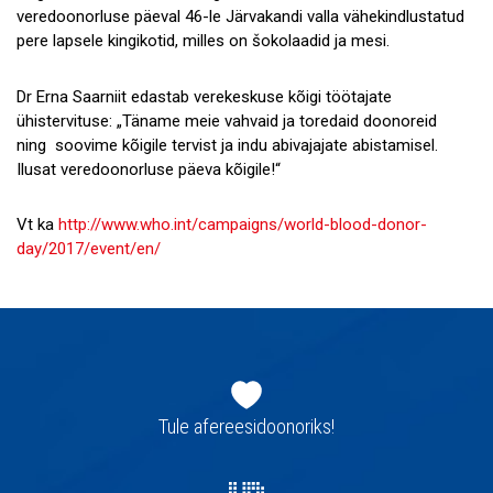
veredoonorluse päeval 46-le Järvakandi valla vähekindlustatud
pere lapsele kingikotid, milles on šokolaadid ja mesi.
Dr Erna Saarniit edastab verekeskuse kõigi töötajate
ühistervituse: „Täname meie vahvaid ja toredaid doonoreid
ning soovime kõigile tervist ja indu abivajajate abistamisel.
Ilusat veredoonorluse päeva kõigile!“
Vt ka
http://www.who.int/campaigns/world-blood-donor-
day/2017/event/en/
Jaluse
navigatsioon
Tule afereesidoonoriks!