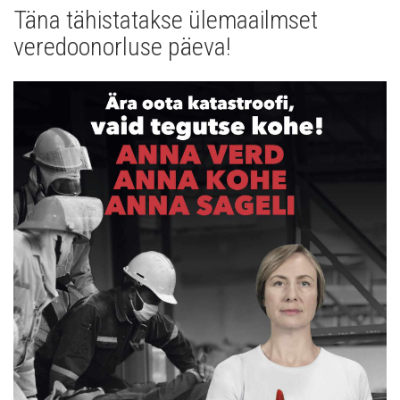
Täna tähistatakse ülemaailmset
Uudised
veredoonorluse päeva!
Galerii
Koostöö
Tule tööle!
Tule ekskursioonile!
Andmekaitse