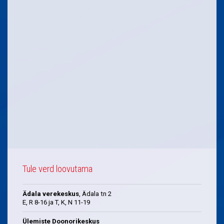
Tule verd loovutama
Ädala verekeskus
, Ädala tn 2
E, R 8-16 ja T, K, N 11-19
Ülemiste Doonorikeskus