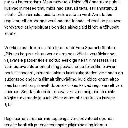
paraku ka terrorism. Mastaapsete kriiside või õnnetuste puhul
küsivad inimesed tihti, mida nad saavad teha, et kannatanuid
aidata. Üks võimalus aidata on loovutada verd. Annetades
regulaarselt doonorina verd, saame tagada, et meil on piisavad
verevarud, et kriisisituatsioonides abivajajaid kiirelt ja tõhusalt
aidata.
Verekeskuse tootmisjuht-ülemarst dr Erna Saarniit rõhutab:
„Piisava koguse ohutu vere olemasolu kõigile vereülekannet
vajavatele patsientidele sõltub eelkõige neist inimestest, kes
väärtustavad doonorlust ning peavad seda tervisliku eluviisi
osaks,“ lisades: „Inimeste lahkus kriisiolukordades verd anda on
südantsoojendav ja ülimalt tänuväärne, kuid kõige enam aitab
see, kui meil on piisavalt doonoreid, kes käivad regulaarselt verd
andmas. See tagab meile piisava verevaru ning annab meile
kõigile turvatunde ja aitab kõige enam nii rahu kui ka kriiside
ajal!“
Regulaarne vereandmine tagab igal vereloovutusel doonori
tervise kontrolli ja tervisenäitajate jälgimise ning laboris