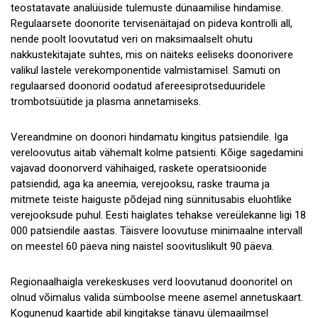
teostatavate analüüside tulemuste dünaamilise hindamise.
Regulaarsete doonorite tervisenäitajad on pideva kontrolli all,
nende poolt loovutatud veri on maksimaalselt ohutu
nakkustekitajate suhtes, mis on näiteks eeliseks doonorivere
valikul lastele verekomponentide valmistamisel. Samuti on
regulaarsed doonorid oodatud afereesiprotseduuridele
trombotsüütide ja plasma annetamiseks.
Vereandmine on doonori hindamatu kingitus patsiendile. Iga
vereloovutus aitab vähemalt kolme patsienti. Kõige sagedamini
vajavad doonorverd vähihaiged, raskete operatsioonide
patsiendid, aga ka aneemia, verejooksu, raske trauma ja
mitmete teiste haiguste põdejad ning sünnitusabis eluohtlike
verejooksude puhul. Eesti haiglates tehakse vereülekanne ligi 18
000 patsiendile aastas. Täisvere loovutuse minimaalne intervall
on meestel 60 päeva ning naistel soovituslikult 90 päeva.
Regionaalhaigla verekeskuses verd loovutanud doonoritel on
olnud võimalus valida sümboolse meene asemel annetuskaart.
Kogunenud kaartide abil kingitakse tänavu ülemaailmsel