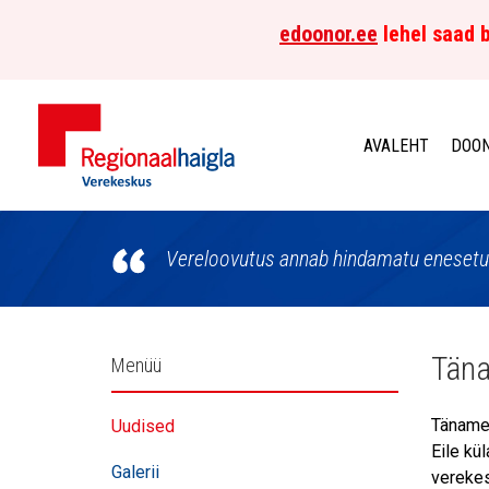
edoonor.ee
lehel saad b
AVALEHT
DOON
Põhja-
Eesti
Vereloovutus annab hindamatu enesetun
Regionaalhaigla
Verekeskus
Külgpaani
Täna
Menüü
navigatsioon
Täname 
Uudised
Eile kü
Galerii
vereke