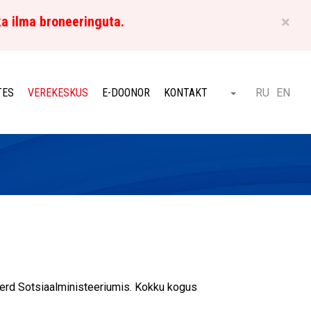
×
ka ilma broneeringuta.
ET
TES
VEREKESKUS
E-DOONOR
KONTAKT
RU
EN
Otsi
verd Sotsiaalministeeriumis. Kokku kogus