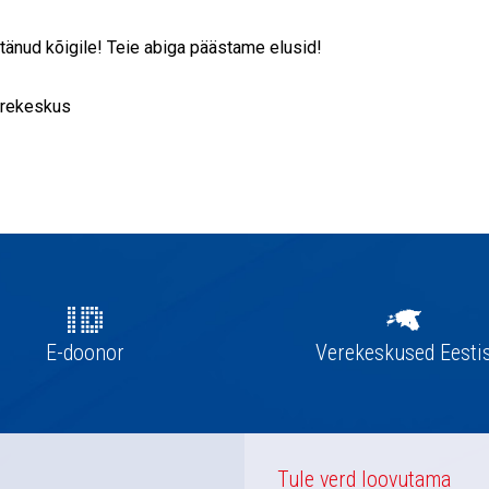
tänud kõigile! Teie abiga päästame elusid!
erekeskus
E-doonor
Verekeskused Eesti
Tule verd loovutama