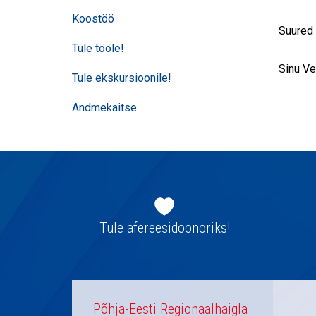
Koostöö
Suured 
Tule tööle!
Sinu V
Tule ekskursioonile!
Andmekaitse
Jaluse
navigatsioon
Tule afereesidoonoriks!
Põhja-Eesti Regionaalhaigla