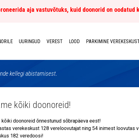
roneerida aja vastuvõtuks, kuid doonorid on oodatud 
ORILE
UURINGUD
VEREST
LOOD
PARKIMINE VEREKESKUS
de kellegi abistamisest.
me kõiki doonoreid!
kõiki doonoreid õnnestunud sõbrapäeva eest!
lastas verekeskust 128 vereloovutajat ning 54 inimest loovutas 
skus 182 veredoosi!