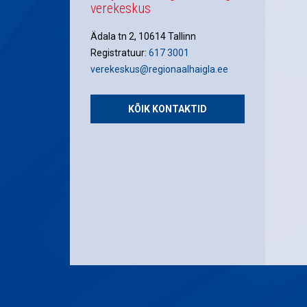
verekeskus
Ädala tn 2, 10614 Tallinn
Registratuur:
617 3001
verekeskus@regionaalhaigla.ee
KÕIK KONTAKTID