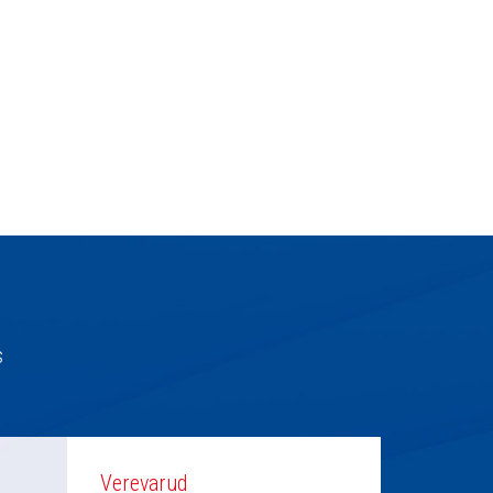
s
Verevarud