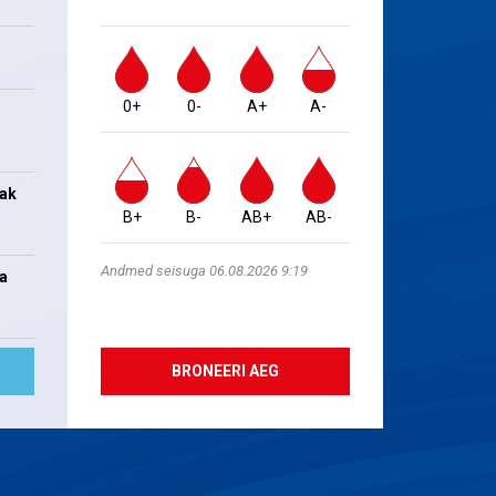
0+
0-
A+
A-
jak
B+
B-
AB+
AB-
Andmed seisuga 06.08.2026 9:19
na
BRONEERI AEG