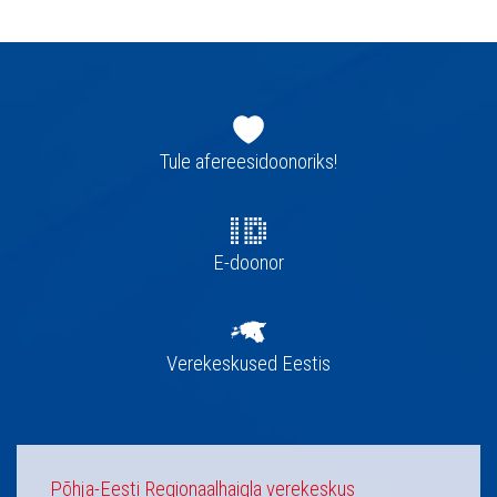
Jaluse
navigatsioon
Tule afereesidoonoriks!
E-doonor
Verekeskused Eestis
Põhja-Eesti Regionaalhaigla verekeskus