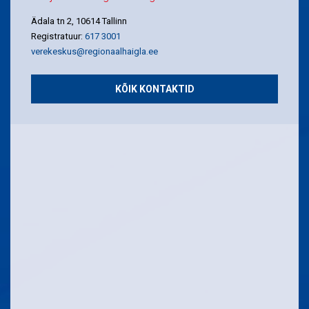
Ädala tn 2, 10614 Tallinn
Registratuur:
617 3001
verekeskus@regionaalhaigla.ee
KÕIK KONTAKTID