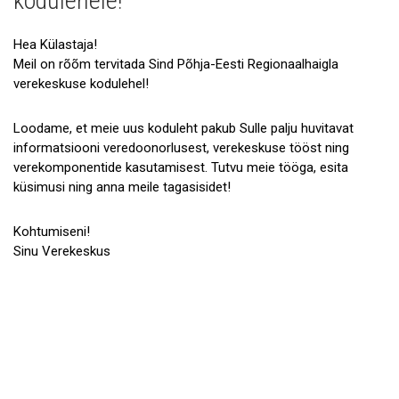
kodulehele!
Galerii
Hea Külastaja!
Koostöö
Meil on rõõm tervitada Sind Põhja-Eesti Regionaalhaigla
verekeskuse kodulehel!
Tule tööle!
Tule ekskursioonile!
Loodame, et meie uus koduleht pakub Sulle palju huvitavat
informatsiooni veredoonorlusest, verekeskuse tööst ning
Andmekaitse
verekomponentide kasutamisest. Tutvu meie tööga, esita
küsimusi ning anna meile tagasisidet!
Kohtumiseni!
Sinu Verekeskus