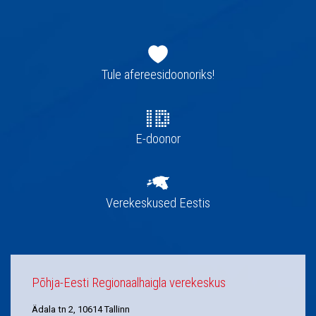
Jaluse
navigatsioon
Tule afereesidoonoriks!
E-doonor
Verekeskused Eestis
Põhja-Eesti Regionaalhaigla verekeskus
Ädala tn 2, 10614 Tallinn