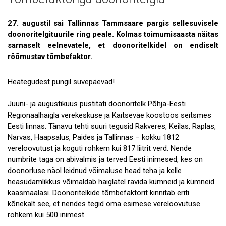
Uudised
Galerii
27. augustil sai Tallinnas Tammsaare pargis sellesuvisele
doonoritelgituurile ring peale. Kolmas toimumisaasta näitas
Koostöö
sarnaselt eelnevatele, et doonoritelkidel on endiselt
rõõmustav tõmbefaktor.
Tule tööle!
Heategudest pungil suvepäevad!
Tule ekskursioonile!
Andmekaitse
Juuni- ja augustikuus püstitati doonoritelk Põhja-Eesti
Regionaalhaigla verekeskuse ja Kaitseväe koostöös seitsmes
Eesti linnas. Tänavu tehti suuri tegusid Rakveres, Keilas, Raplas,
Narvas, Haapsalus, Paides ja Tallinnas – kokku 1812
vereloovutust ja koguti rohkem kui 817 liitrit verd. Nende
numbrite taga on abivalmis ja terved Eesti inimesed, kes on
doonorluse näol leidnud võimaluse head teha ja kelle
heasüdamlikkus võimaldab haiglatel ravida kümneid ja kümneid
kaasmaalasi. Doonoritelkide tõmbefaktorit kinnitab eriti
kõnekalt see, et nendes tegid oma esimese vereloovutuse
rohkem kui 500 inimest.