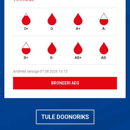
0+
0-
A+
A-
B+
B-
AB+
AB-
Andmed seisuga 07.08.2026 10:12
BRONEERI AEG
TULE DOONORIKS