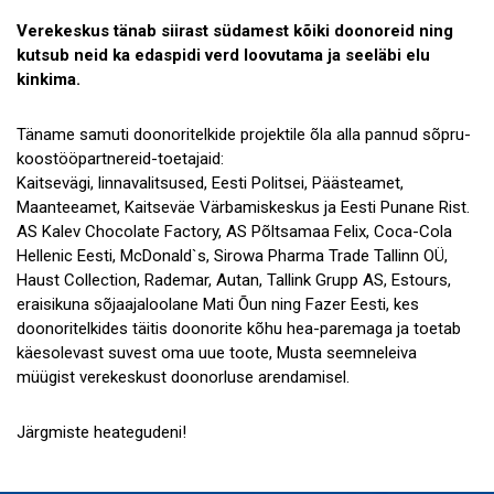
Verekeskus tänab siirast südamest kõiki doonoreid ning
kutsub neid ka edaspidi verd loovutama ja seeläbi elu
kinkima.
Täname samuti doonoritelkide projektile õla alla pannud sõpru-
koostööpartnereid-toetajaid:
Kaitsevägi, linnavalitsused, Eesti Politsei, Päästeamet,
Maanteeamet, Kaitseväe Värbamiskeskus ja Eesti Punane Rist.
AS Kalev Chocolate Factory, AS Põltsamaa Felix, Coca-Cola
Hellenic Eesti, McDonald`s, Sirowa Pharma Trade Tallinn OÜ,
Haust Collection, Rademar, Autan, Tallink Grupp AS, Estours,
eraisikuna sõjaajaloolane Mati Õun ning Fazer Eesti, kes
doonoritelkides täitis doonorite kõhu hea-paremaga ja toetab
käesolevast suvest oma uue toote, Musta seemneleiva
müügist verekeskust doonorluse arendamisel.
Järgmiste heategudeni!