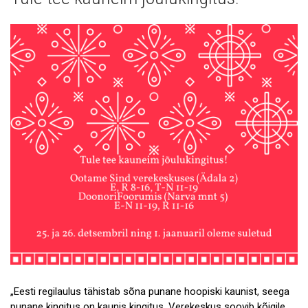
Uudised
Galerii
Koostöö
Tule tööle!
Tule ekskursioonile!
Andmekaitse
„Eesti regilaulus tähistab sõna punane hoopiski kaunist, seega
punane kingitus on kaunis kingitus. Verekeskus soovib kõigile