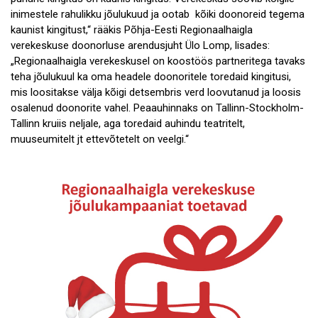
inimestele rahulikku jõulukuud ja ootab kõiki doonoreid tegema
kaunist kingitust,“ rääkis Põhja-Eesti Regionaalhaigla
verekeskuse doonorluse arendusjuht Ülo Lomp, lisades:
„Regionaalhaigla verekeskusel on koostöös partneritega tavaks
teha jõulukuul ka oma headele doonoritele toredaid kingitusi,
mis loositakse välja kõigi detsembris verd loovutanud ja loosis
osalenud doonorite vahel. Peaauhinnaks on Tallinn-Stockholm-
Tallinn kruiis neljale, aga toredaid auhindu teatritelt,
muuseumitelt jt ettevõtetelt on veelgi.“