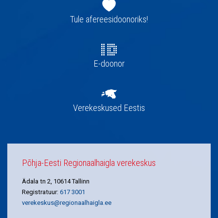
navigatsioon
Tule afereesidoonoriks!
E-doonor
Verekeskused Eestis
Põhja-Eesti Regionaalhaigla verekeskus
Ädala tn 2, 10614 Tallinn
Registratuur:
617 3001
verekeskus@regionaalhaigla.ee