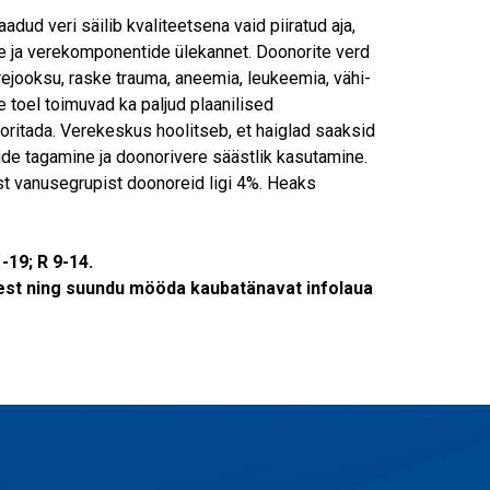
dud veri säilib kvaliteetsena vaid piiratud aja,
e ja verekomponentide ülekannet. Doonorite verd
rejooksu, raske trauma, aneemia, leukeemia, vähi-
e toel toimuvad ka paljud plaanilised
oritada. Verekeskus hoolitseb, et haiglad saaksid
de tagamine ja doonorivere säästlik kasutamine.
st vanusegrupist doonoreid ligi 4%. Heaks
19; R 9-14.
st ning suundu mööda kaubatänavat infolaua