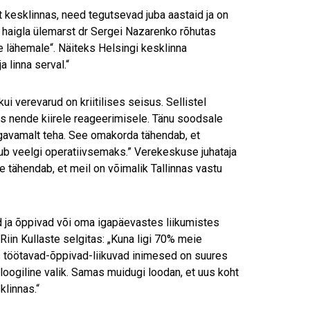
kesklinnas, need tegutsevad juba aastaid ja on
e, haigla ülemarst dr Sergei Nazarenko rõhutas
e lähemale“. Näiteks Helsingi kesklinna
linna serval.“
kui verevarud on kriitilises seisus. Sellistel
s nende kiirele reageerimisele. Tänu soodsale
avamalt teha. See omakorda tähendab, et
ub veelgi operatiivsemaks.” Verekeskuse juhataja
e tähendab, et meil on võimalik Tallinnas vastu
 ja õppivad või oma igapäevastes liikumistes
iin Kullaste selgitas: „Kuna ligi 70% meie
s töötavad-õppivad-liikuvad inimesed on suures
ogiline valik. Samas muidugi loodan, et uus koht
linnas.“