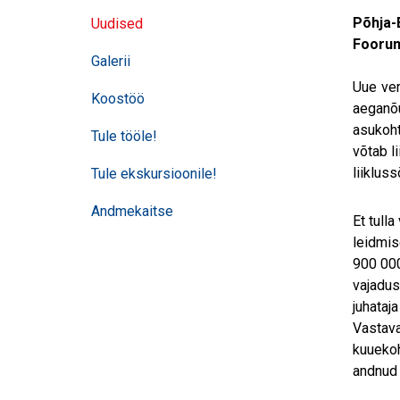
navigatsioon
Põhja-
Uudised
Foorum
Galerii
Uue ver
Koostöö
aeganõu
asukoht
Tule tööle!
võtab l
liiklus
Tule ekskursioonile!
Andmekaitse
Et tull
leidmis
900 000
vajadus
juhataj
Vastava
kuuekoh
andnud 