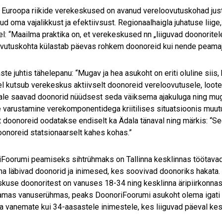
 Euroopa riikide verekeskused on avanud vereloovutuskohad just 
ud oma vajalikkust ja efektiivsust. Regionaalhaigla juhatuse liig
l: “Maailma praktika on, et verekeskused nn „liiguvad doonoritel
vutuskohta külastab päevas rohkem doonoreid kui nende peamaja 
ste juhtis tähelepanu: “Mugav ja hea asukoht on eriti oluline siis, 
l kutsub verekeskus aktiivselt doonoreid vereloovutusele, loote
le saavad doonorid nüüdsest seda väiksema ajakuluga ning mug
e varustamine verekomponentidega kriitilises situatsioonis muut
et doonoreid oodatakse endiselt ka Ädala tänaval ning märkis: “Se
oonoreid statsionaarselt kahes kohas.”
Foorumi peamiseks sihtrühmaks on Tallinna kesklinnas töötavad
na läbivad doonorid ja inimesed, kes soovivad doonoriks hakata. R
kuse doonoritest on vanuses 18-34 ning kesklinna äripiirkonna
mas vanuserühmas, peaks DoonoriFoorumi asukoht olema igati lo
a vanemate kui 34-aasastele inimestele, kes liiguvad päeval kesk