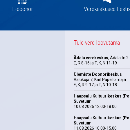
E-doonor
Verekeskused Eesti
Tule verd loovutama
Ädala verekeskus
, Ädala tn 2
E, R 8-16 ja T, K, N 11-19
Ülemiste Doonorikeskus
Valukoja 7, Karl Papello maja
E, K, R 9-17 ja T, N 10-18
Haapsalu Kultuurikeskus (Pos
Suvetuur
10.08.2026 12.00-18.00
Haapsalu Kultuurikeskus (Pos
Suvetuur
11.08.2026 10.00-15.00