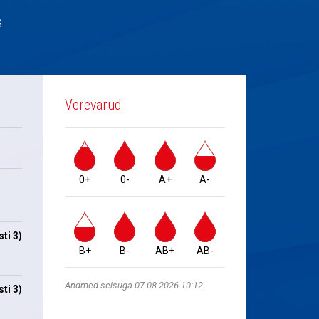
s
Verevarud
0+
0-
A+
A-
ti 3)
B+
B-
AB+
AB-
Andmed seisuga 07.08.2026 10:12
ti 3)