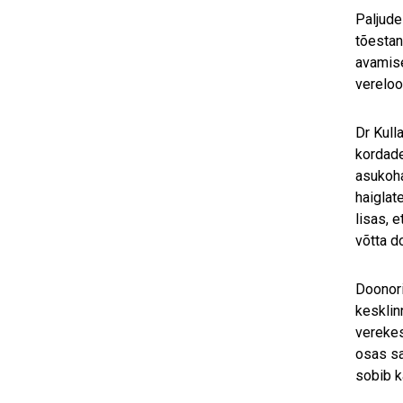
Paljude
tõestan
avamise
vereloo
Dr Kulla
kordade
asukoha
haiglat
lisas, 
võtta d
Doonori
kesklin
verekes
osas sa
sobib k