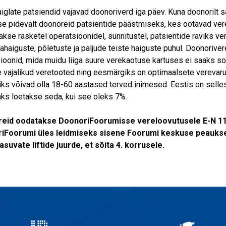
aiglate patsiendid vajavad doonoriverd iga päev. Kuna doonorilt saa
se pidevalt doonoreid patsientide päästmiseks, kes ootavad ver
akse rasketel operatsioonidel, sünnitustel, patsientide raviks ve
ahaiguste, põletuste ja paljude teiste haiguste puhul. Doonoriver
ioonid, mida muidu liiga suure verekaotuse kartuses ei saaks so
 vajalikud veretooted ning eesmärgiks on optimaalsete verevaru
ks võivad olla 18-60 aastased terved inimesed. Eestis on selle
aks loetakse seda, kui see oleks 7%.
eid oodatakse DoonoriFoorumisse vereloovutusele E-N 11-
iFoorumi üles leidmiseks sisene Foorumi keskuse peaukse
asuvate liftide juurde, et sõita 4. korrusele.