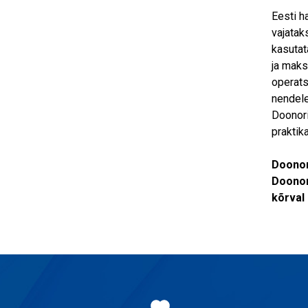
Eesti h
vajatak
kasutat
ja maks
operats
nendele
Doonori
praktik
Doonor
Doonor
kõrval 
Jaluse