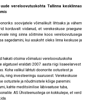
uude vereloovutuskohta Tallinna kesklinnas
umis
noriks soovijatele võimalikult lihtsaks ja vähem
rid korduvalt viidanud, et verekeskuse praegune
õrvale ning sinna sõitmine koos vereloovutusega
sa sagedamini, kui asukoht oleks linna keskuse ja
rud hakati otsima võimalusi vereloovutuskoha
 algatusel eraldati 2007. aasta riigi lisaeelarvest
. Koha valikul lähtuti doonorite ootustest ja
olu, ning investeeringu suurusest. Verekeskuse
e ootustele ja nõudmistele kõige paremini.
i, kahte meditsiinilise läbivaatuse tuba,
sonalile. AS Ühisteenustega on kokkulepe, et verd
ida.