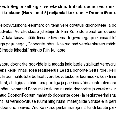
Eesti Regionaalhaigla verekeskus kutsub doonoreid oma 
i keskuse (Narva mnt 5) neljandal korrusel – DoonoriFoor
eloovutuskoha eesmärk on teha vereloovutus doonoritele ja doo
dvaks. Verekeskuse juhataja dr Riin Kullaste sõnul on doono
 Ädala tänaval jääb linna aktiivsema tegevusega piirkonnast k
iiga palju aega. „Doonorite sõnul käiksid nad verekeskuses märk
sõlmede lähedal,“ märkis Riin Kullaste.
a vastu doonorite soovidele ja tagada haiglatele vajalikud vereva
eks kesklinnas. Idee realiseerus Eesti Doonorite Seltsi toel, kelle
 krooni sihtotstarbeliselt vereloovutuskoha loomiseks kesklinnas
test, sh ligipääs ühistranspordiga ja parkimisvõimaluste olemas
a sõnul vastasid Foorumi keskuse ruumid doonorite ja verekeskus
tud DoonoriFoorum mahutab doonorite oote- ja registreerimisruum
alist vereloovutuse ruumi ning ruumi materjalide varudele ja per
doonorid saavad Viru Keskuse parkimismajas 2 tundi tasuta park