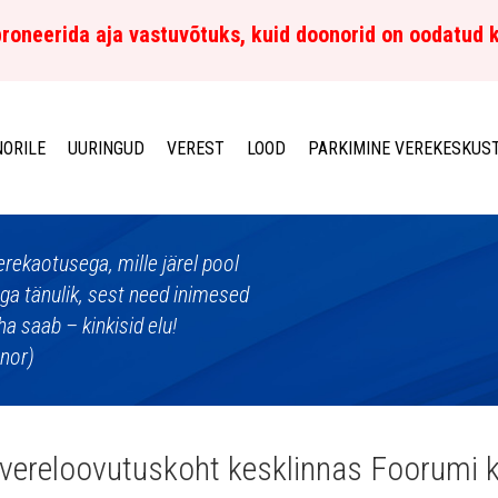
roneerida aja vastuvõtuks, kuid doonorid on oodatud 
ORILE
UURINGUD
VEREST
LOOD
PARKIMINE VEREKESKUS
erekaotusega, mille järel pool
äga tänulik, sest need inimesed
ha saab – kinkisid elu!
onor)
vereloovutuskoht kesklinnas Foorumi 