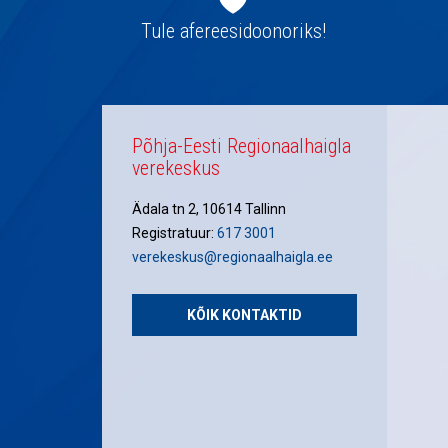
navigatsioon
Tule afereesidoonoriks!
Põhja-Eesti Regionaalhaigla
verekeskus
Ädala tn 2, 10614 Tallinn
Registratuur:
617 3001
verekeskus@regionaalhaigla.ee
KÕIK KONTAKTID