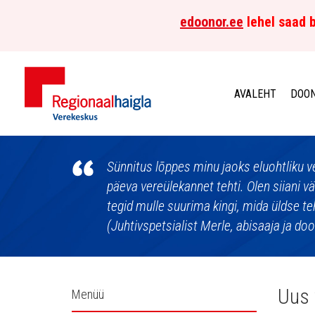
edoonor.ee
lehel saad b
AVALEHT
DOON
Põhja-
Eesti
Sünnitus lõppes minu jaoks eluohtliku v
päeva vereülekannet tehti. Olen siiani v
Regionaalhaigla
tegid mulle suurima kingi, mida üldse te
(Juhtivspetsialist Merle, abisaaja ja do
Verekeskus
Külgpaani
Uus 
Menüü