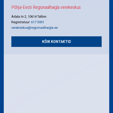
Põhja-Eesti Regionaalhaigla verekeskus
Ädala tn 2, 10614 Tallinn
Registratuur:
617 3001
verekeskus@regionaalhaigla.ee
KÕIK KONTAKTID