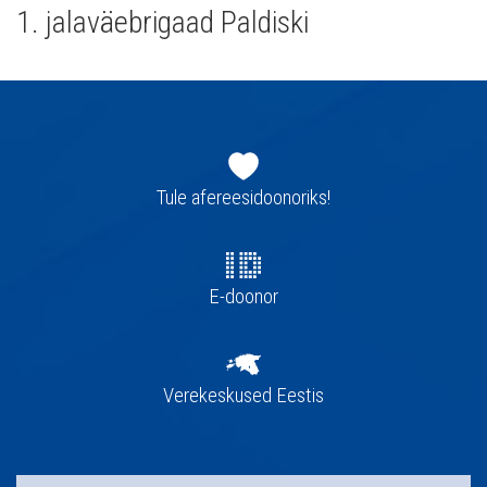
1. jalaväebrigaad Paldiski
Jaluse
navigatsioon
Tule afereesidoonoriks!
E-doonor
Verekeskused Eestis