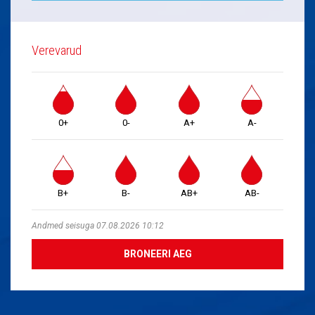
Verevarud
0+
0-
A+
A-
B+
B-
AB+
AB-
Andmed seisuga 07.08.2026 10:12
BRONEERI AEG