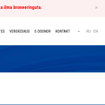
×
ka ilma broneeringuta.
ET
TES
VEREKESKUS
E-DOONOR
KONTAKT
RU
EN
Otsi