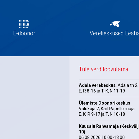
E-doonor
Verekeskused Eesti
Tule verd loovutama
Ädala verekeskus
, Ädala tn 2
E, R 8-16 ja T, K, N 11-19
Ülemiste Doonorikeskus
Valukoja 7, Karl Papello maja
E, K, R 9-17 ja T, N 10-18
Kuusalu Rahvamaja (Keskväl
10)
06.08.2026 10.00-13.00