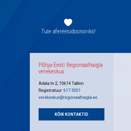
Jaluse
navigatsioon
Tule afereesidoonoriks!
Põhja-Eesti Regionaalhaigla
verekeskus
Ädala tn 2, 10614 Tallinn
Registratuur:
617 3001
verekeskus@regionaalhaigla.ee
KÕIK KONTAKTID