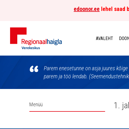
edoonor.ee
lehel saad b
AVALEHT
DOON
Põhja-
Eesti
Parem enesetunne on asja juures kõige 
parem ja töö lendab. (Seemendustehnik E
Regionaalhaigla
Verekeskus
Külgpaani
1. j
Menüü
navigatsioon