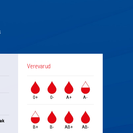
s
Verevarud
0+
0-
A+
A-
jak
B+
B-
AB+
AB-