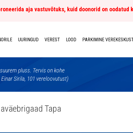
roneerida aja vastuvõtuks, kuid doonorid on oodatud 
ORILE
UURINGUD
VEREST
LOOD
PARKIMINE VEREKESKUS
suurem pluss. Tervis on kohe
inar Sirila, 101 vereloovutust)
alaväebrigaad Tapa