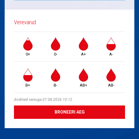
Verevarud
0+
0-
A+
A-
B+
B-
AB+
AB-
Andmed seisuga 07.08.2026 10:12
BRONEERI AEG