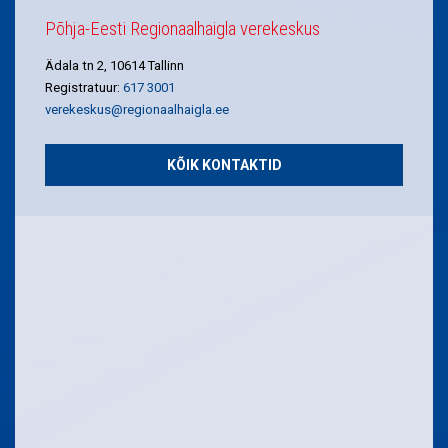
Põhja-Eesti Regionaalhaigla verekeskus
Ädala tn 2, 10614 Tallinn
Registratuur:
617 3001
verekeskus@regionaalhaigla.ee
KÕIK KONTAKTID