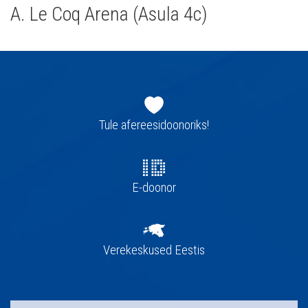
A. Le Coq Arena (Asula 4c)
Jaluse
navigatsioon
Tule afereesidoonoriks!
E-doonor
Verekeskused Eestis