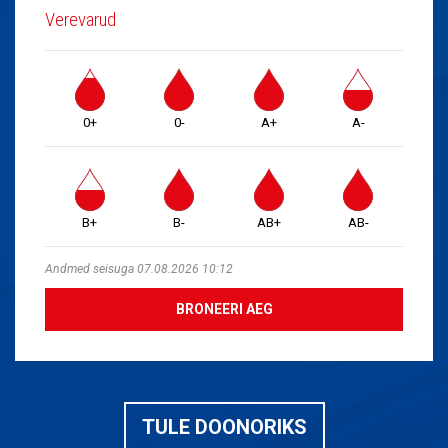
Verevarud
0+
0-
A+
A-
B+
B-
AB+
AB-
Andmed seisuga 07.08.2026 10:12
BRONEERI AEG
TULE DOONORIKS