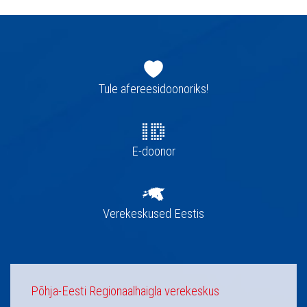
Jaluse
navigatsioon
Tule afereesidoonoriks!
E-doonor
Verekeskused Eestis
Põhja-Eesti Regionaalhaigla verekeskus