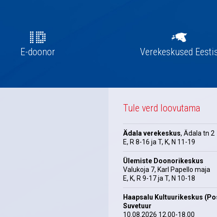
E-doonor
Verekeskused Eesti
Tule verd loovutama
Ädala verekeskus
, Ädala tn 2
E, R 8-16 ja T, K, N 11-19
Ülemiste Doonorikeskus
Valukoja 7, Karl Papello maja
E, K, R 9-17 ja T, N 10-18
Haapsalu Kultuurikeskus (Pos
Suvetuur
10.08.2026 12.00-18.00