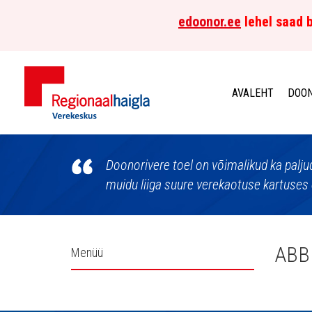
edoonor.ee
lehel saad b
AVALEHT
DOON
Põhja-
Eesti
Doonorivere toel on võimalikud ka palju
muidu liiga suure verekaotuse kartuses 
Regionaalhaigla
Verekeskus
Külgpaani
ABB
Menüü
navigatsioon