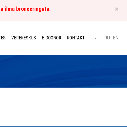
×
ka ilma broneeringuta.
ET
TES
VEREKESKUS
E-DOONOR
KONTAKT
RU
EN
Otsi