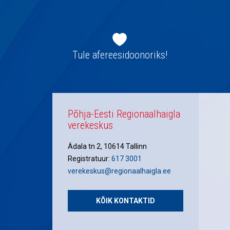
Jaluse
navigatsioon
Tule afereesidoonoriks!
Põhja-Eesti Regionaalhaigla
verekeskus
Ädala tn 2, 10614 Tallinn
Registratuur:
617 3001
verekeskus@regionaalhaigla.ee
KÕIK KONTAKTID