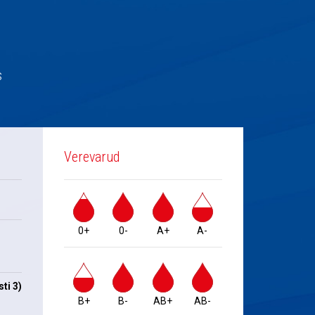
s
Verevarud
0+
0-
A+
A-
ti 3)
B+
B-
AB+
AB-