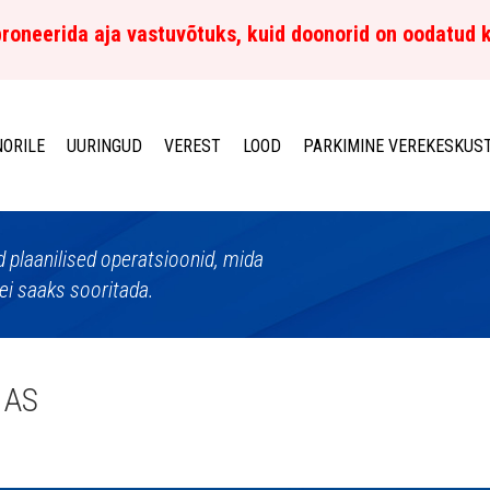
roneerida aja vastuvõtuks, kuid doonorid on oodatud 
ORILE
UURINGUD
VEREST
LOOD
PARKIMINE VEREKESKUS
d plaanilised operatsioonid, mida
ei saaks sooritada.
 AS