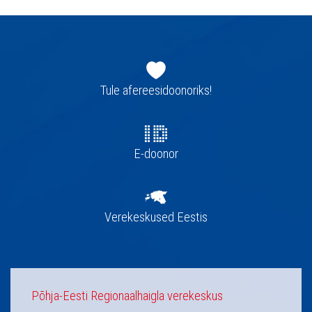
Jaluse
navigatsioon
Tule afereesidoonoriks!
E-doonor
Verekeskused Eestis
Põhja-Eesti Regionaalhaigla verekeskus