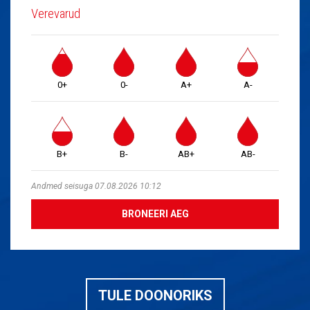
Verevarud
0+
0-
A+
A-
B+
B-
AB+
AB-
Andmed seisuga 07.08.2026 10:12
BRONEERI AEG
TULE DOONORIKS