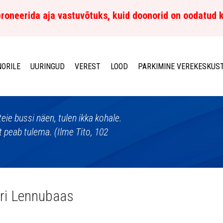
roneerida aja vastuvõtuks, kuid doonorid on oodatud 
ORILE
UURINGUD
VEREST
LOOD
PARKIMINE VEREKESKUS
eie bussi näen, tulen ikka kohale.
 peab tulema. (Ilme Tito, 102
ri Lennubaas