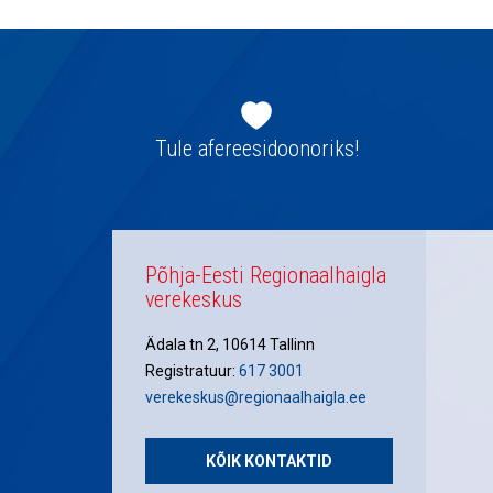
Jaluse
navigatsioon
Tule afereesidoonoriks!
Põhja-Eesti Regionaalhaigla
verekeskus
Ädala tn 2, 10614 Tallinn
Registratuur:
617 3001
verekeskus@regionaalhaigla.ee
KÕIK KONTAKTID