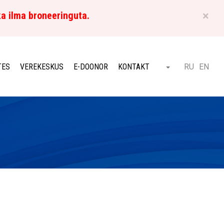
×
ka ilma broneeringuta.
ET
TES
VEREKESKUS
E-DOONOR
KONTAKT
RU
EN
Otsi