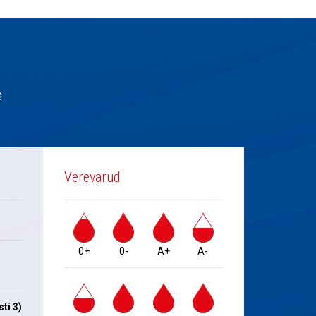
s
Verevarud
0+
0-
A+
A-
ti 3)