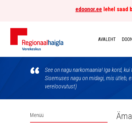
edoonor.ee
lehel saad b
AVALEHT
DOON
Põhja-
Eesti
See on nagu narkomaania! Iga kord, kui t
Sisemuses nagu on midagi, mis ütleb, et
Regionaalhaigla
vereloovutust)
Verekeskus
Külgpaani
Äma
Menüü
navigatsioon