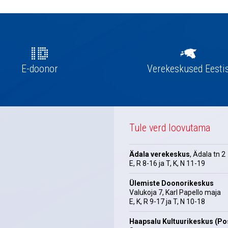
E-doonor
Verekeskused Eesti
Tule verd loovutama
Ädala verekeskus
, Ädala tn 2
E, R 8-16 ja T, K, N 11-19
Ülemiste Doonorikeskus
Valukoja 7, Karl Papello maja
E, K, R 9-17 ja T, N 10-18
Haapsalu Kultuurikeskus (Pos