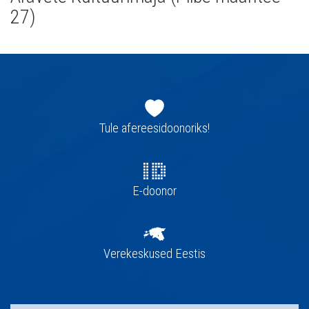
27)
Jaluse
navigatsioon
Tule afereesidoonoriks!
E-doonor
Verekeskused Eestis