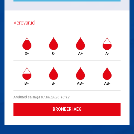
Verevarud
0+
0-
A+
A-
B+
B-
AB+
AB-
Andmed seisuga 07.08.2026 10:12
BRONEERI AEG