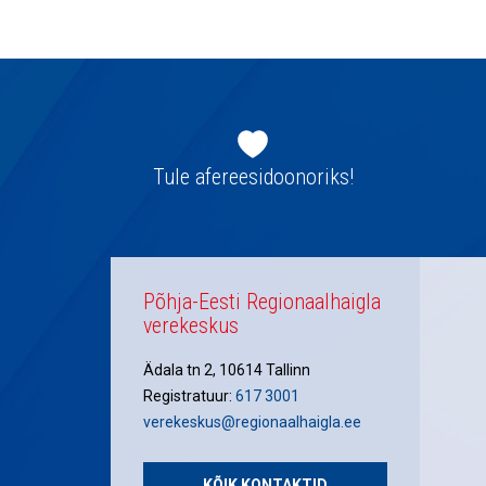
navigatsioon
Jaluse
navigatsioon
Tule afereesidoonoriks!
Põhja-Eesti Regionaalhaigla
verekeskus
Ädala tn 2, 10614 Tallinn
Registratuur:
617 3001
verekeskus@regionaalhaigla.ee
KÕIK KONTAKTID