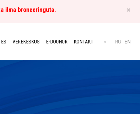
×
ka ilma broneeringuta.
ET
TES
VEREKESKUS
E-DOONOR
KONTAKT
RU
EN
Otsi