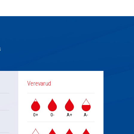
s
Verevarud
0+
0-
A+
A-