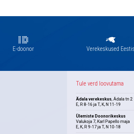
E-doonor
Verekeskused Eesti
Tule verd loovutama
Ädala verekeskus
, Ädala tn 2
E, R 8-16 ja T, K, N 11-19
Ülemiste Doonorikeskus
Valukoja 7, Karl Papello maja
E, K, R 9-17 ja T, N 10-18