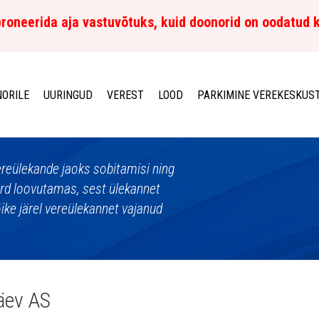
roneerida aja vastuvõtuks, kuid doonorid on oodatud 
ORILE
UURINGUD
VEREST
LOOD
PARKIMINE VEREKESKUS
vereülekande jaoks sobitamisi ning
verd loovutamas, sest ülekannet
lõike järel vereülekannet vajanud
äev AS