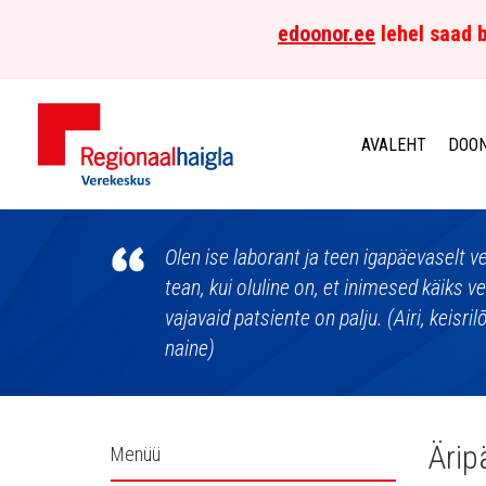
edoonor.ee
lehel saad b
AVALEHT
DOON
Põhja-
Eesti
Olen ise laborant ja teen igapäevaselt 
tean, kui oluline on, et inimesed käiks 
Regionaalhaigla
vajavaid patsiente on palju. (Airi, keisri
naine)
Verekeskus
Külgpaani
Ärip
Menüü