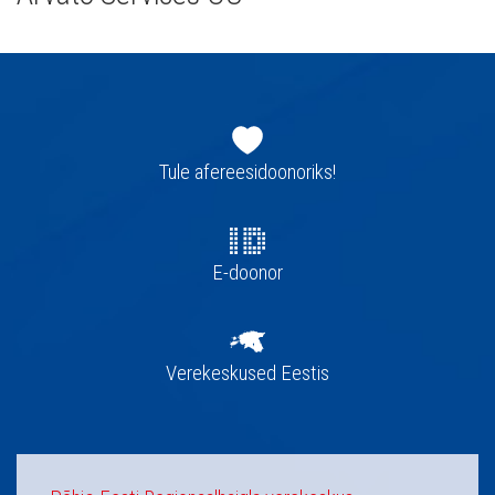
Jaluse
navigatsioon
Tule afereesidoonoriks!
E-doonor
Verekeskused Eestis