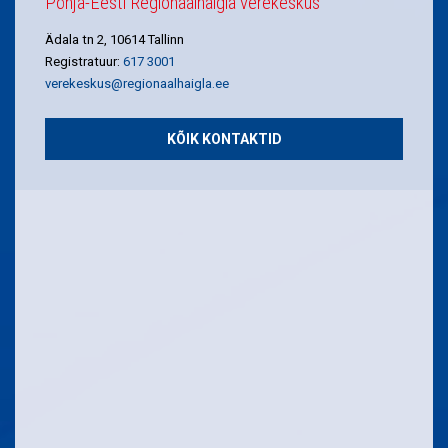
Põhja-Eesti Regionaalhaigla verekeskus
Ädala tn 2, 10614 Tallinn
Registratuur:
617 3001
verekeskus@regionaalhaigla.ee
KÕIK KONTAKTID