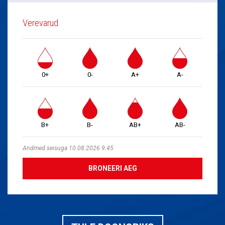
Verevarud
0+
0-
A+
A-
B+
B-
AB+
AB-
Andmed seisuga 10.08.2026 9:45
BRONEERI AEG