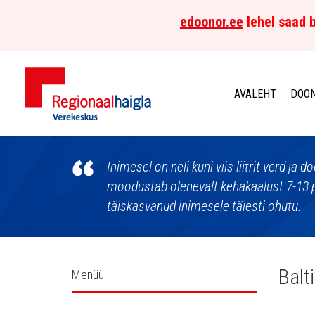
edoonor.ee
lehel saad b
AVALEHT
DOON
Põhja-
Eesti
Inimesel on neli kuni viis liitrit verd ja
moodustab olenevalt kehakaalust 7-13 
Regionaalhaigla
täiskasvanud inimesele täiesti ohutu.
Verekeskus
Külgpaani
Balt
Menüü
navigatsioon