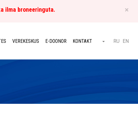
×
ka ilma broneeringuta.
ET
TES
VEREKESKUS
E-DOONOR
KONTAKT
RU
EN
Otsi