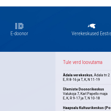
E-doonor
Verekeskused Eesti
Tule verd loovutama
Ädala verekeskus
, Ädala tn 2
E, R 8-16 ja T, K, N 11-19
Ülemiste Doonorikeskus
Valukoja 7, Karl Papello maja
E, K, R 9-17 ja T, N 10-18
Haapsalu Kultuurikeskus (Pos