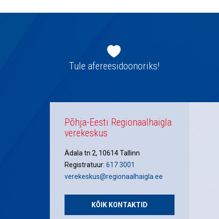
Jaluse
navigatsioon
Tule afereesidoonoriks!
Põhja-Eesti Regionaalhaigla
verekeskus
Ädala tn 2, 10614 Tallinn
Registratuur:
617 3001
verekeskus@regionaalhaigla.ee
KÕIK KONTAKTID