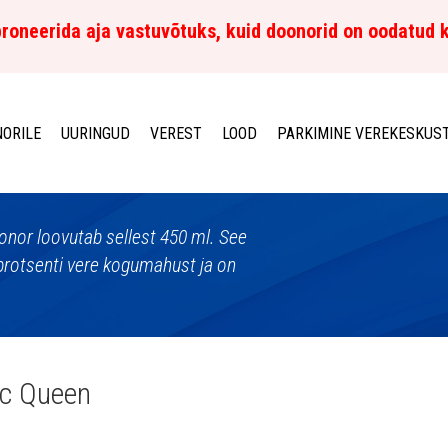
roneerida aja vastuvõtuks, kuid doonorid on oodatud 
ORILE
UURINGUD
VEREST
LOOD
PARKIMINE VEREKESKUS
 doonor loovutab sellest 450 ml. See
protsenti vere kogumahust ja on
ic Queen