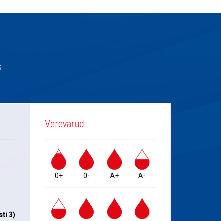
s
Verevarud
0+
0-
A+
A-
ti 3)