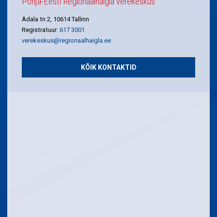
Põhja-Eesti Regionaalhaigla verekeskus
Ädala tn 2, 10614 Tallinn
Registratuur:
617 3001
verekeskus@regionaalhaigla.ee
KÕIK KONTAKTID