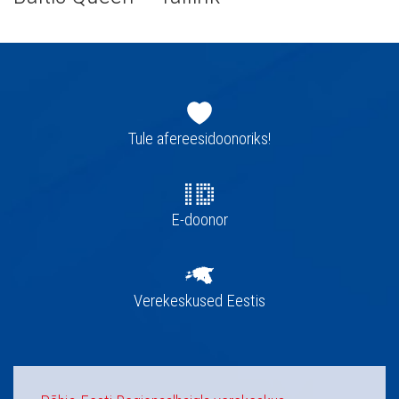
Jaluse
navigatsioon
Tule afereesidoonoriks!
E-doonor
Verekeskused Eestis