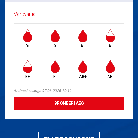
Verevarud
0+
0-
A+
A-
B+
B-
AB+
AB-
Andmed seisuga 07.08.2026 10:12
BRONEERI AEG