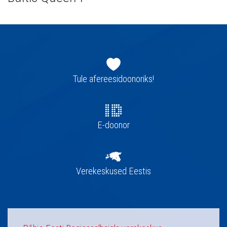
Jaluse
navigatsioon
Tule afereesidoonoriks!
E-doonor
Verekeskused Eestis