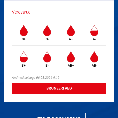
Verevarud
0+
0-
A+
A-
B+
B-
AB+
AB-
Andmed seisuga 06.08.2026 9:19
BRONEERI AEG