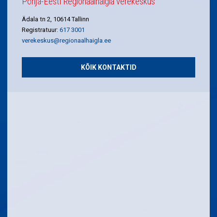
Põhja-Eesti Regionaalhaigla verekeskus
Ädala tn 2, 10614 Tallinn
Registratuur:
617 3001
verekeskus@regionaalhaigla.ee
KÕIK KONTAKTID