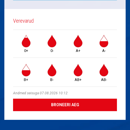
Verevarud
0+
0-
A+
A-
B+
B-
AB+
AB-
Andmed seisuga 07.08.2026 10:12
BRONEERI AEG