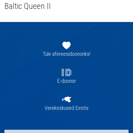
Baltic Queen II
Jaluse
navigatsioon
Tule afereesidoonoriks!
E-doonor
Verekeskused Eestis