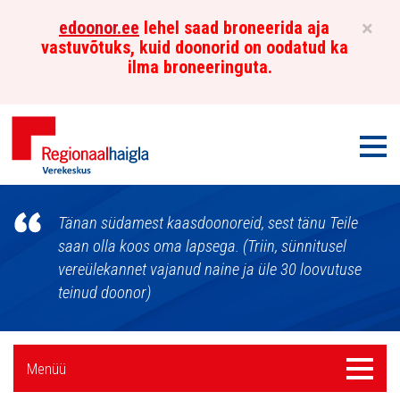
×
edoonor.ee
lehel saad broneerida aja
vastuvõtuks, kuid doonorid on oodatud ka
ilma broneeringuta.
Men
Põhja-
Tänan südamest kaasdoonoreid, sest tänu Teile
Eesti
saan olla koos oma lapsega. (Triin, sünnitusel
vereülekannet vajanud naine ja üle 30 loovutuse
Regionaalhaigla
teinud doonor)
Verekeskus
Külgpaani
Menüü
Menüü
navigatsioon