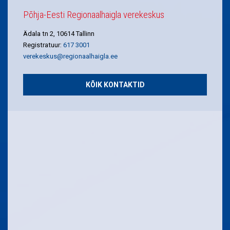
Põhja-Eesti Regionaalhaigla verekeskus
Ädala tn 2, 10614 Tallinn
Registratuur:
617 3001
verekeskus@regionaalhaigla.ee
KÕIK KONTAKTID