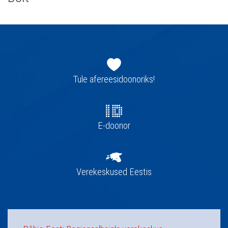
Jaluse
navigatsioon
Tule afereesidoonoriks!
E-doonor
Verekeskused Eestis