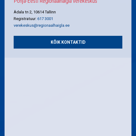
Põhja-Eesti Regionaalhaigla verekeskus
Ädala tn 2, 10614 Tallinn
Registratuur:
617 3001
verekeskus@regionaalhaigla.ee
KÕIK KONTAKTID