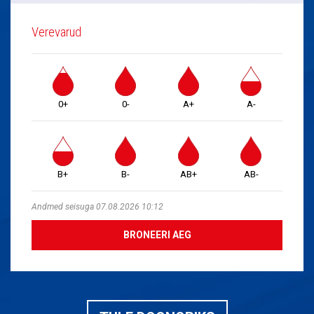
Verevarud
0+
0-
A+
A-
B+
B-
AB+
AB-
Andmed seisuga 07.08.2026 10:12
BRONEERI AEG