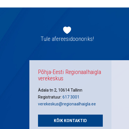
Jaluse
navigatsioon
Tule afereesidoonoriks!
Põhja-Eesti Regionaalhaigla
verekeskus
Ädala tn 2, 10614 Tallinn
Registratuur:
617 3001
verekeskus@regionaalhaigla.ee
KÕIK KONTAKTID