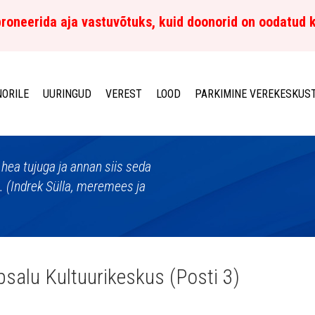
roneerida aja vastuvõtuks, kuid doonorid on oodatud 
ORILE
UURINGUD
VEREST
LOOD
PARKIMINE VEREKESKUS
 hea tujuga ja annan siis seda
n. (Indrek Sülla, meremees ja
salu Kultuurikeskus (Posti 3)