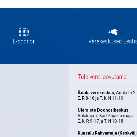
E-doonor
Verekeskused Eesti
Tule verd loovutama
Ädala verekeskus
, Ädala tn 2
E, R 8-16 ja T, K, N 11-19
Ülemiste Doonorikeskus
Valukoja 7, Karl Papello maja
E, K, R 9-17 ja T, N 10-18
Kuusalu Rahvamaja (Keskväl