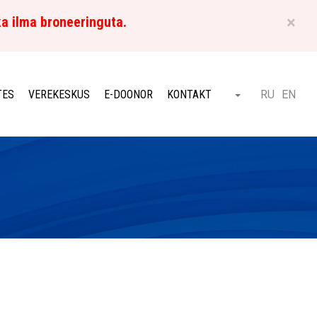
×
ka ilma broneeringuta.
ET
TES
VEREKESKUS
E-DOONOR
KONTAKT
RU
EN
Otsi