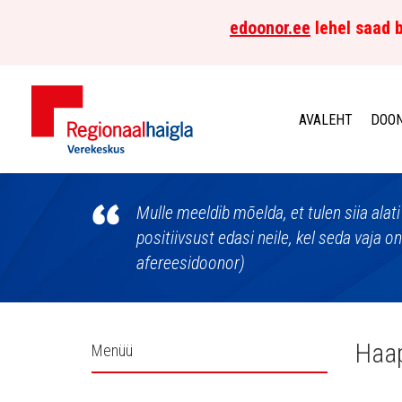
edoonor.ee
lehel saad b
AVALEHT
DOON
Põhja-
Eesti
Mulle meeldib mõelda, et tulen siia alati
positiivsust edasi neile, kel seda vaja o
Regionaalhaigla
afereesidoonor)
Verekeskus
Külgpaani
Haap
Menüü
navigatsioon