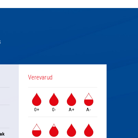
s
Verevarud
0+
0-
A+
A-
jak