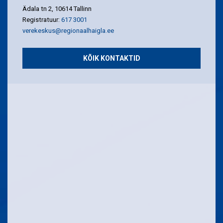
Ädala tn 2, 10614 Tallinn
Registratuur:
617 3001
verekeskus@regionaalhaigla.ee
KÕIK KONTAKTID