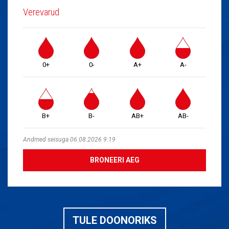
Verevarud
0+
0-
A+
A-
B+
B-
AB+
AB-
Andmed seisuga 06.08.2026 9:19
BRONEERI AEG
TULE DOONORIKS