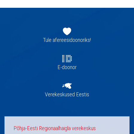
Jaluse
navigatsioon
Tule afereesidoonoriks!
E-doonor
Verekeskused Eestis
Põhja-Eesti Regionaalhaigla verekeskus