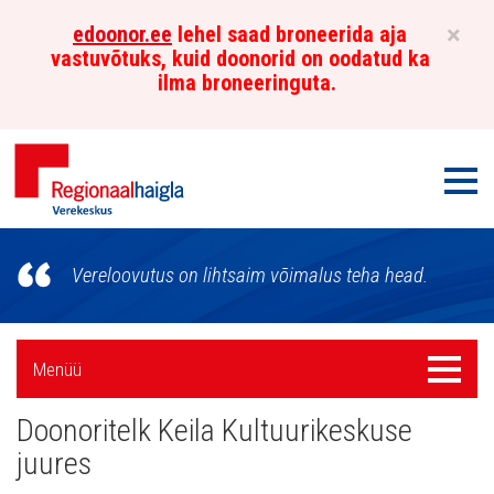
×
edoonor.ee
lehel saad broneerida aja
vastuvõtuks, kuid doonorid on oodatud ka
ilma broneeringuta.
Men
Põhja-
Vereloovutus on lihtsaim võimalus teha head.
Eesti
Regionaalhaigla
Külgpaani
Menüü
Menüü
Verekeskus
navigatsioon
Doonoritelk Keila Kultuurikeskuse
juures