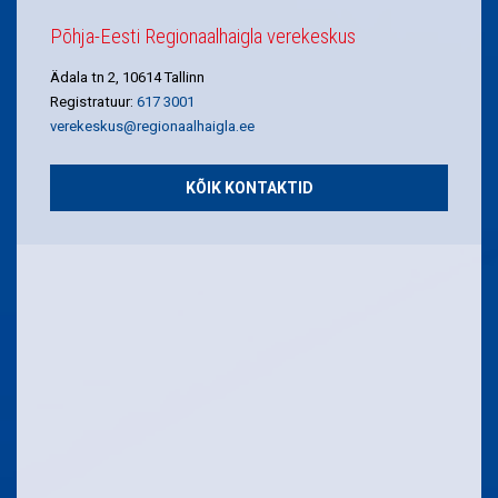
Põhja-Eesti Regionaalhaigla verekeskus
Ädala tn 2, 10614 Tallinn
Registratuur:
617 3001
verekeskus@regionaalhaigla.ee
KÕIK KONTAKTID