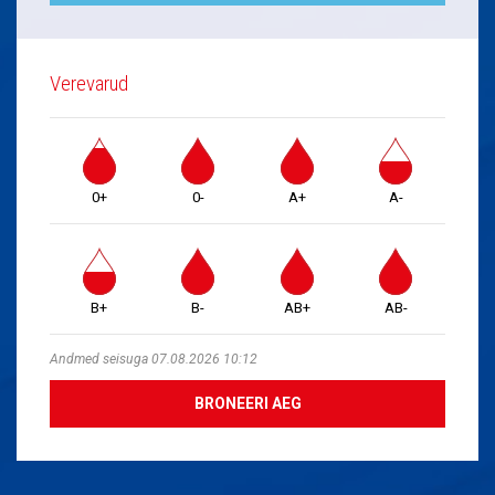
Verevarud
0+
0-
A+
A-
B+
B-
AB+
AB-
Andmed seisuga 07.08.2026 10:12
BRONEERI AEG