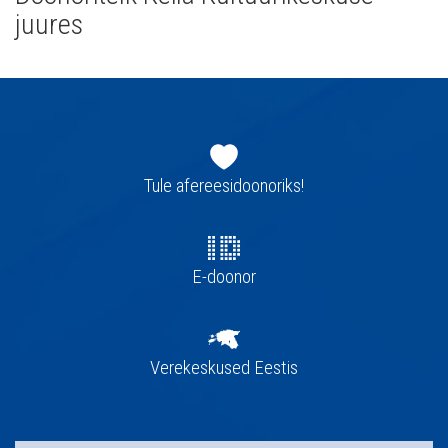
juures
Jaluse
navigatsioon
Tule afereesidoonoriks!
E-doonor
Verekeskused Eestis