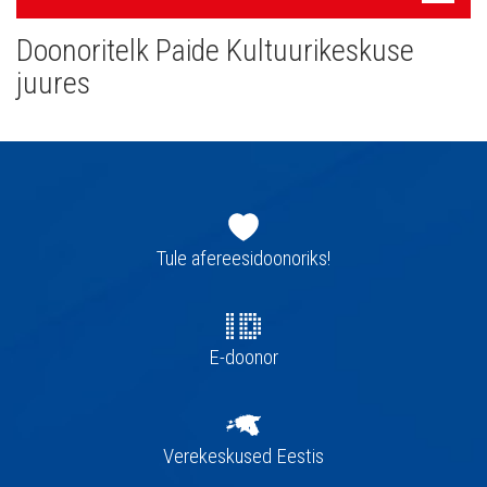
navigatsioon
Doonoritelk Paide Kultuurikeskuse
juures
Jaluse
navigatsioon
Tule afereesidoonoriks!
E-doonor
Verekeskused Eestis