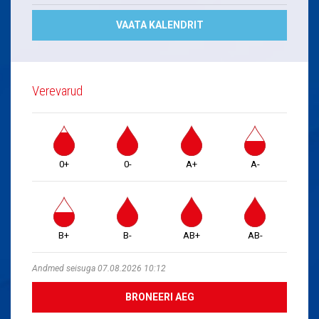
VAATA KALENDRIT
Verevarud
0+
0-
A+
A-
B+
B-
AB+
AB-
Andmed seisuga 07.08.2026 10:12
BRONEERI AEG