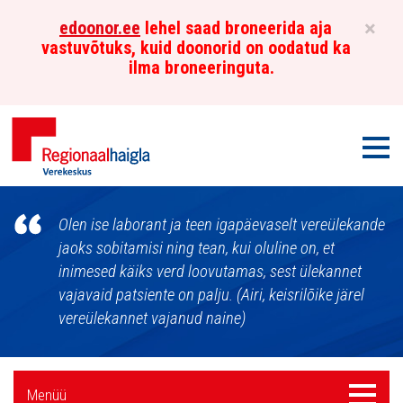
×
edoonor.ee
lehel saad broneerida aja
vastuvõtuks, kuid doonorid on oodatud ka
ilma broneeringuta.
Men
Põhja-
Olen ise laborant ja teen igapäevaselt vereülekande
Eesti
jaoks sobitamisi ning tean, kui oluline on, et
inimesed käiks verd loovutamas, sest ülekannet
Regionaalhaigla
vajavaid patsiente on palju. (Airi, keisrilõike järel
Verekeskus
vereülekannet vajanud naine)
Külgpaani
Menüü
Menüü