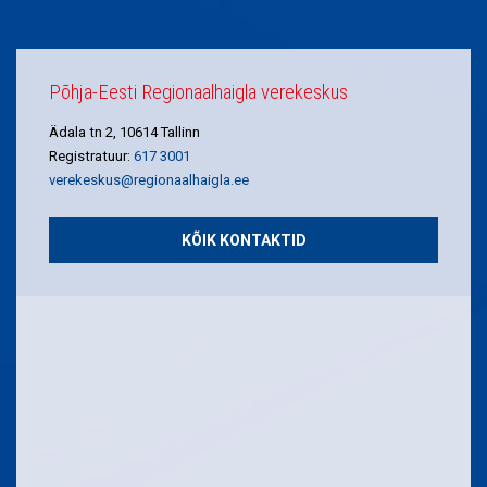
Põhja-Eesti Regionaalhaigla verekeskus
Ädala tn 2, 10614 Tallinn
Registratuur:
617 3001
verekeskus@regionaalhaigla.ee
KÕIK KONTAKTID