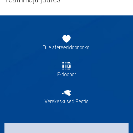
Jaluse
navigatsioon
Tule afereesidoonoriks!
E-doonor
Verekeskused Eestis