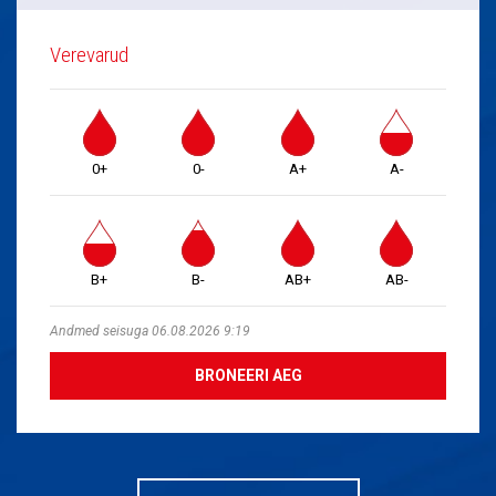
Verevarud
0+
0-
A+
A-
B+
B-
AB+
AB-
Andmed seisuga 06.08.2026 9:19
BRONEERI AEG