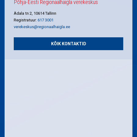
Põhja-Eesti Regionaalhaigla verekeskus
Ädala tn 2, 10614 Tallinn
Registratuur:
617 3001
verekeskus@regionaalhaigla.ee
KÕIK KONTAKTID