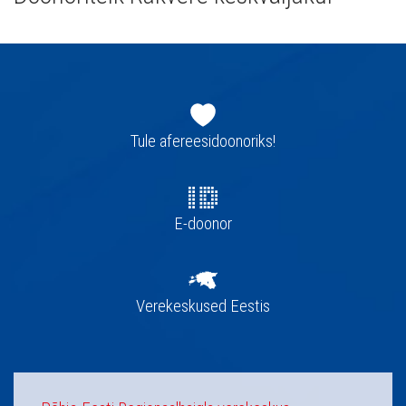
Jaluse
navigatsioon
Tule afereesidoonoriks!
E-doonor
Verekeskused Eestis