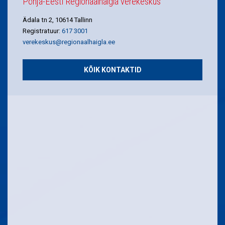
Põhja-Eesti Regionaalhaigla verekeskus
Ädala tn 2, 10614 Tallinn
Registratuur:
617 3001
verekeskus@regionaalhaigla.ee
KÕIK KONTAKTID