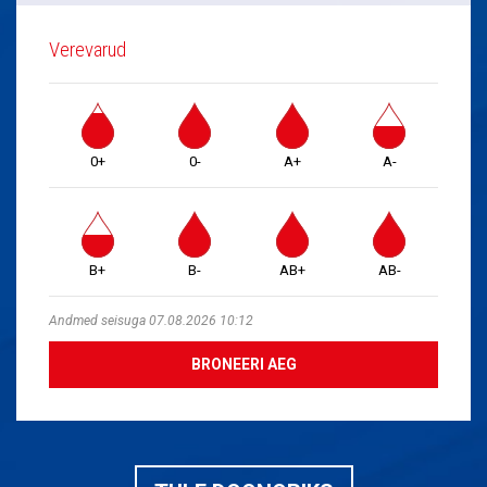
Verevarud
0+
0-
A+
A-
B+
B-
AB+
AB-
Andmed seisuga 07.08.2026 10:12
BRONEERI AEG