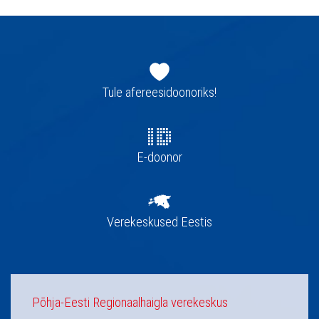
Jaluse
navigatsioon
Tule afereesidoonoriks!
E-doonor
Verekeskused Eestis
Põhja-Eesti Regionaalhaigla verekeskus