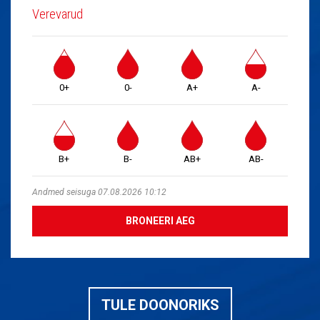
Verevarud
0+
0-
A+
A-
B+
B-
AB+
AB-
Andmed seisuga 07.08.2026 10:12
BRONEERI AEG
TULE DOONORIKS