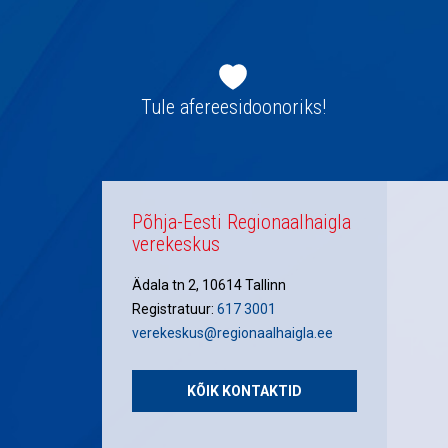
Jaluse
navigatsioon
Tule afereesidoonoriks!
Põhja-Eesti Regionaalhaigla
verekeskus
Ädala tn 2, 10614 Tallinn
Registratuur:
617 3001
verekeskus@regionaalhaigla.ee
KÕIK KONTAKTID