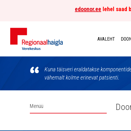
edoonor.ee
lehel saad b
AVALEHT
DOON
Põhja-
Eesti
Kuna täisveri eraldatakse komponentide
vähemalt kolme erinevat patsienti.
Regionaalhaigla
Verekeskus
Külgpaani
Doon
Menüü
navigatsioon