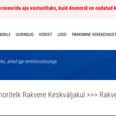
roneerida aja vastuvõtuks, kuid doonorid on oodatud 
ORILE
UURINGUD
VEREST
LOOD
PARKIMINE VEREKESKUS
ks, aitad iga vereloovutusega
oritelk Rakvere Keskväljakul >>> Rakv