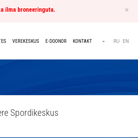
×
ka ilma broneeringuta.
ET
TES
VEREKESKUS
E-DOONOR
KONTAKT
RU
EN
Otsi
ere Spordikeskus