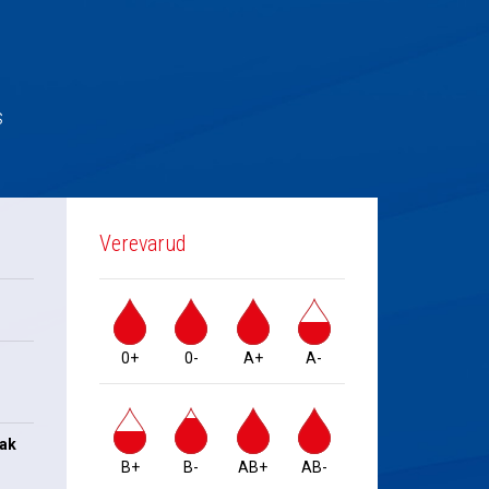
s
Verevarud
0+
0-
A+
A-
jak
B+
B-
AB+
AB-