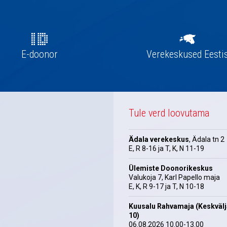
E-doonor
Verekeskused Eesti
Tule verd loovutama
Ädala verekeskus
, Ädala tn 2
E, R 8-16 ja T, K, N 11-19
Ülemiste Doonorikeskus
Valukoja 7, Karl Papello maja
E, K, R 9-17 ja T, N 10-18
Kuusalu Rahvamaja (Keskväl
10)
06.08.2026 10.00-13.00