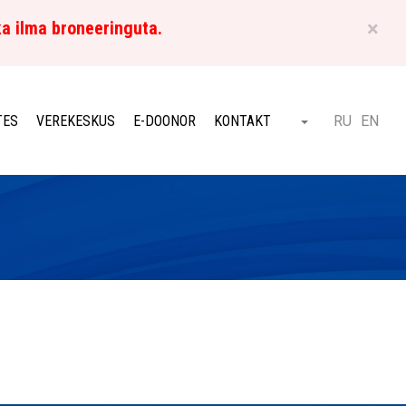
×
ka ilma broneeringuta.
ET
TES
VEREKESKUS
E-DOONOR
KONTAKT
RU
EN
Otsi