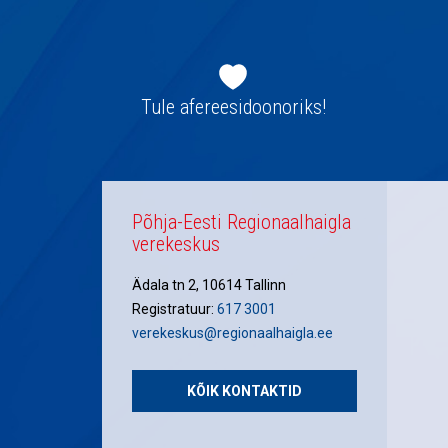
Jaluse
navigatsioon
Tule afereesidoonoriks!
Põhja-Eesti Regionaalhaigla
verekeskus
Ädala tn 2, 10614 Tallinn
Registratuur:
617 3001
verekeskus@regionaalhaigla.ee
KÕIK KONTAKTID