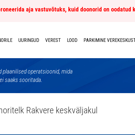
roneerida aja vastuvõtuks, kuid doonorid on oodatud 
ORILE
UURINGUD
VEREST
LOOD
PARKIMINE VEREKESKUS
d plaanilised operatsioonid, mida
ei saaks sooritada.
oritelk Rakvere keskväljakul