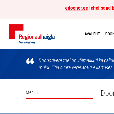
edoonor.ee
lehel saad b
AVALEHT
DOON
Põhja-
Eesti
Doonorivere toel on võimalikud ka palju
muidu liiga suure verekaotuse kartuses 
Regionaalhaigla
Verekeskus
Külgpaani
Doon
Menüü
navigatsioon