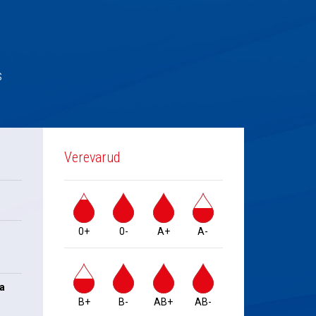
s
Verevarud
0+
0-
A+
A-
na
B+
B-
AB+
AB-