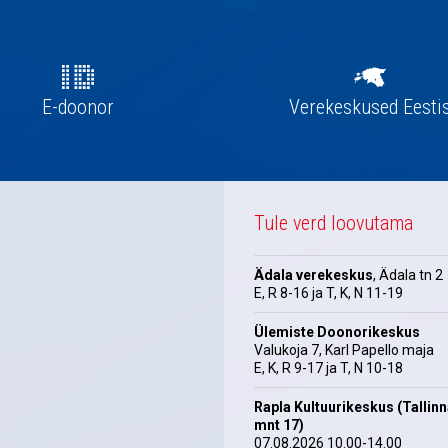
E-doonor
Verekeskused Eesti
Tule verd loovutama
Ädala verekeskus
, Ädala tn 2
E, R 8-16 ja T, K, N 11-19
Ülemiste Doonorikeskus
Valukoja 7, Karl Papello maja
E, K, R 9-17 ja T, N 10-18
Rapla Kultuurikeskus (Tallin
mnt 17)
07.08.2026 10.00-14.00