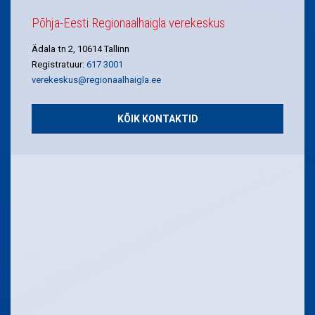
Põhja-Eesti Regionaalhaigla verekeskus
Ädala tn 2, 10614 Tallinn
Registratuur:
617 3001
verekeskus@regionaalhaigla.ee
KÕIK KONTAKTID