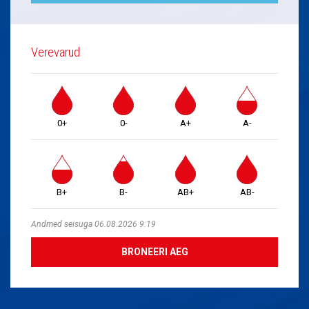
Verevarud
0+
0-
A+
A-
B+
B-
AB+
AB-
Andmed seisuga 06.08.2026 9:19
BRONEERI AEG