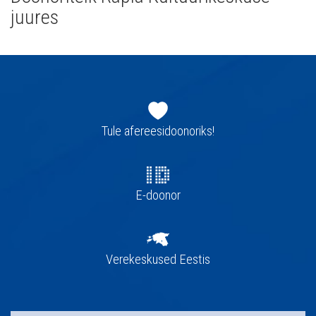
juures
Jaluse
navigatsioon
Tule afereesidoonoriks!
E-doonor
Verekeskused Eestis