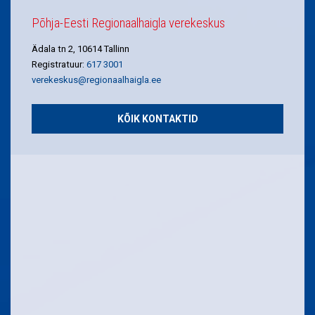
Põhja-Eesti Regionaalhaigla verekeskus
Ädala tn 2, 10614 Tallinn
Registratuur:
617 3001
verekeskus@regionaalhaigla.ee
KÕIK KONTAKTID