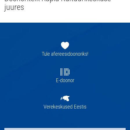
juures
Jaluse
navigatsioon
Tule afereesidoonoriks!
E-doonor
Verekeskused Eestis