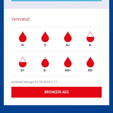
Verevarud
0+
0-
A+
A-
B+
B-
AB+
AB-
Andmed seisuga 06.08.2026 9:19
BRONEERI AEG