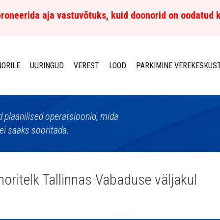
roneerida aja vastuvõtuks, kuid doonorid on oodatud 
ORILE
UURINGUD
VEREST
LOOD
PARKIMINE VEREKESKUS
d plaanilised operatsioonid, mida
ei saaks sooritada.
oritelk Tallinnas Vabaduse väljakul