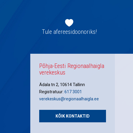
Jaluse
navigatsioon
Tule afereesidoonoriks!
Põhja-Eesti Regionaalhaigla
verekeskus
Ädala tn 2, 10614 Tallinn
Registratuur:
617 3001
verekeskus@regionaalhaigla.ee
KÕIK KONTAKTID