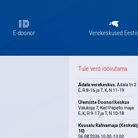
E-doonor
Verekeskused Eesti
Tule verd loovutama
Ädala verekeskus
, Ädala tn 2
E, R 8-16 ja T, K, N 11-19
Ülemiste Doonorikeskus
Valukoja 7, Karl Papello maja
E, K, R 9-17 ja T, N 10-18
Kuusalu Rahvamaja (Keskväl
10)
06.08.2026 10.00-13.00