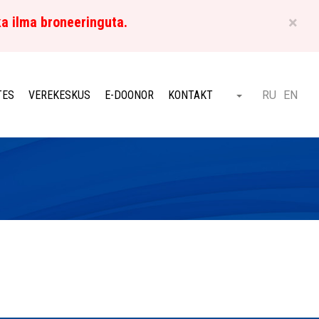
×
ka ilma broneeringuta.
ET
TES
VEREKESKUS
E-DOONOR
KONTAKT
RU
EN
Otsi