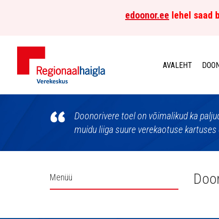
edoonor.ee
lehel saad b
AVALEHT
DOON
Põhja-
Eesti
Doonorivere toel on võimalikud ka palju
muidu liiga suure verekaotuse kartuses 
Regionaalhaigla
Verekeskus
Külgpaani
Doon
Menüü
navigatsioon