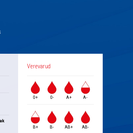
s
Verevarud
0+
0-
A+
A-
jak
B+
B-
AB+
AB-