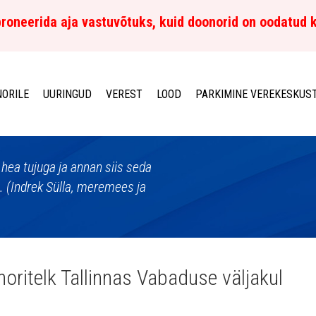
roneerida aja vastuvõtuks, kuid doonorid on oodatud 
ORILE
UURINGUD
VEREST
LOOD
PARKIMINE VEREKESKUS
 hea tujuga ja annan siis seda
n. (Indrek Sülla, meremees ja
oritelk Tallinnas Vabaduse väljakul