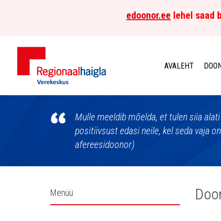
edoonor.ee
lehel saad b
AVALEHT
DOON
Põhja-
Eesti
Mulle meeldib mõelda, et tulen siia alati
positiivsust edasi neile, kel seda vaja o
Regionaalhaigla
afereesidoonor)
Verekeskus
Külgpaani
Doon
Menüü
navigatsioon