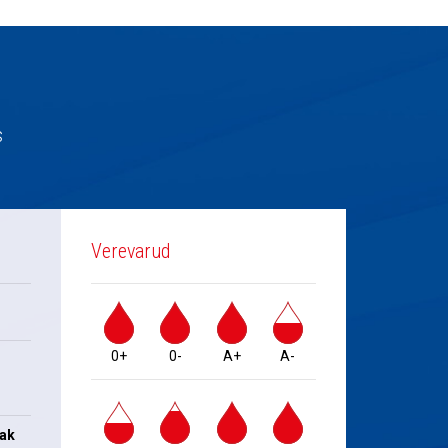
s
Verevarud
0+
0-
A+
A-
jak