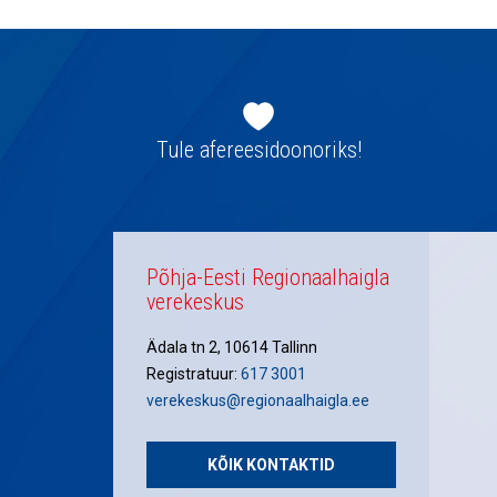
Jaluse
navigatsioon
Tule afereesidoonoriks!
Põhja-Eesti Regionaalhaigla
verekeskus
Ädala tn 2, 10614 Tallinn
Registratuur:
617 3001
verekeskus@regionaalhaigla.ee
KÕIK KONTAKTID