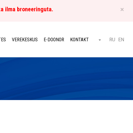
×
ka ilma broneeringuta.
ET
TES
VEREKESKUS
E-DOONOR
KONTAKT
RU
EN
Otsi