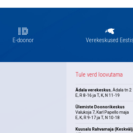
E-doonor
Verekeskused Eesti
Tule verd loovutama
Ädala verekeskus
, Ädala tn 2
E, R 8-16 ja T, K, N 11-19
Ülemiste Doonorikeskus
Valukoja 7, Karl Papello maja
E, K, R 9-17 ja T, N 10-18
Kuusalu Rahvamaja (Keskväl