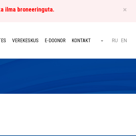
×
ka ilma broneeringuta.
ET
TES
VEREKESKUS
E-DOONOR
KONTAKT
RU
EN
Otsi