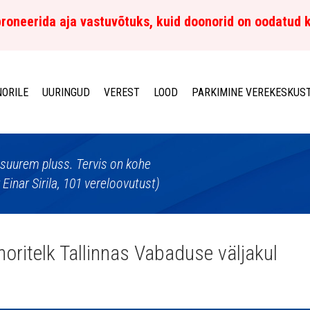
roneerida aja vastuvõtuks, kuid doonorid on oodatud 
ORILE
UURINGUD
VEREST
LOOD
PARKIMINE VEREKESKUS
suurem pluss. Tervis on kohe
inar Sirila, 101 vereloovutust)
oritelk Tallinnas Vabaduse väljakul