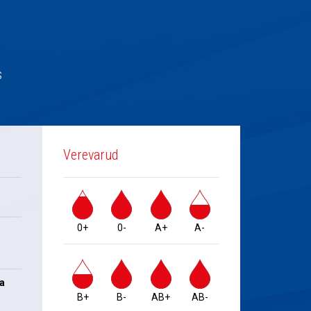
s
Verevarud
0+
0-
A+
A-
na
B+
B-
AB+
AB-