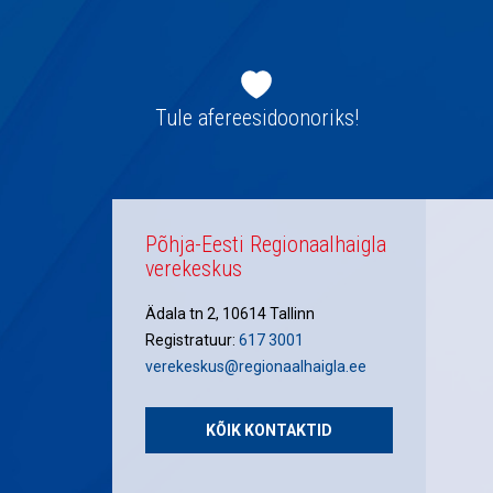
Jaluse
navigatsioon
Tule afereesidoonoriks!
Põhja-Eesti Regionaalhaigla
verekeskus
Ädala tn 2, 10614 Tallinn
Registratuur:
617 3001
verekeskus@regionaalhaigla.ee
KÕIK KONTAKTID