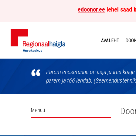
edoonor.ee
lehel saad b
AVALEHT
DOON
Põhja-
Eesti
Parem enesetunne on asja juures kõige 
parem ja töö lendab. (Seemendustehnik E
Regionaalhaigla
Verekeskus
Külgpaani
Doon
Menüü
navigatsioon