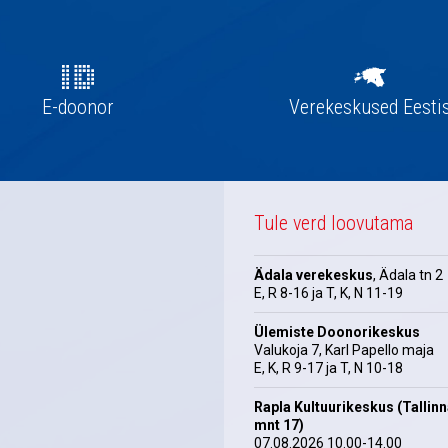
E-doonor
Verekeskused Eesti
Tule verd loovutama
Ädala verekeskus
, Ädala tn 2
E, R 8-16 ja T, K, N 11-19
Ülemiste Doonorikeskus
Valukoja 7, Karl Papello maja
E, K, R 9-17 ja T, N 10-18
Rapla Kultuurikeskus (Tallin
mnt 17)
07.08.2026 10.00-14.00