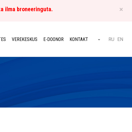
×
ka ilma broneeringuta.
ET
TES
VEREKESKUS
E-DOONOR
KONTAKT
RU
EN
Otsi