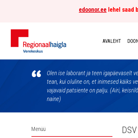
edoonor.ee
lehel saad b
AVALEHT
DOON
Põhja-
Eesti
Olen ise laborant ja teen igapäevaselt 
tean, kui oluline on, et inimesed käiks 
Regionaalhaigla
vajavaid patsiente on palju. (Airi, keisri
naine)
Verekeskus
Külgpaani
DSV 
Menüü