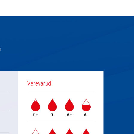
s
Verevarud
0+
0-
A+
A-