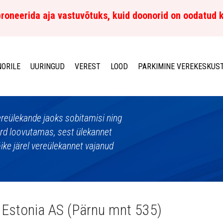
roneerida aja vastuvõtuks, kuid doonorid on oodatud 
ORILE
UURINGUD
VEREST
LOOD
PARKIMINE VEREKESKUS
vereülekande jaoks sobitamisi ning
verd loovutamas, sest ülekannet
lõike järel vereülekannet vajanud
Estonia AS (Pärnu mnt 535)