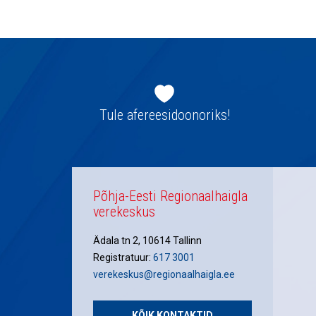
navigatsioon
Jaluse
navigatsioon
Tule afereesidoonoriks!
Põhja-Eesti Regionaalhaigla
verekeskus
Ädala tn 2, 10614 Tallinn
Registratuur:
617 3001
verekeskus@regionaalhaigla.ee
KÕIK KONTAKTID