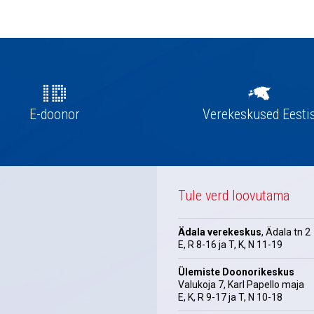
E-doonor
Verekeskused Eesti
Tule verd loovutama
Ädala verekeskus
, Ädala tn 2
E, R 8-16 ja T, K, N 11-19
Ülemiste Doonorikeskus
Valukoja 7, Karl Papello maja
E, K, R 9-17 ja T, N 10-18