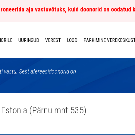
roneerida aja vastuvõtuks, kuid doonorid on oodatud 
ORILE
UURINGUD
VEREST
LOOD
PARKIMINE VEREKESKUS
sti vastu. Sest afereesidoonorid on
Estonia (Pärnu mnt 535)