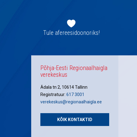
Jaluse
navigatsioon
Tule afereesidoonoriks!
Põhja-Eesti Regionaalhaigla
verekeskus
Ädala tn 2, 10614 Tallinn
Registratuur:
617 3001
verekeskus@regionaalhaigla.ee
KÕIK KONTAKTID