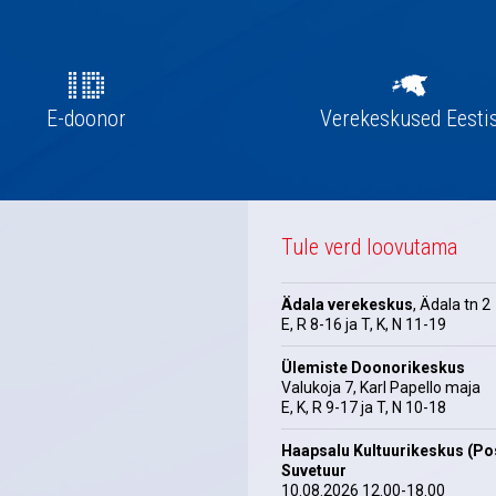
E-doonor
Verekeskused Eesti
Tule verd loovutama
Ädala verekeskus
, Ädala tn 2
E, R 8-16 ja T, K, N 11-19
Ülemiste Doonorikeskus
Valukoja 7, Karl Papello maja
E, K, R 9-17 ja T, N 10-18
Haapsalu Kultuurikeskus (Pos
Suvetuur
10.08.2026 12.00-18.00