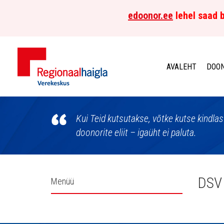
edoonor.ee
lehel saad b
AVALEHT
DOON
Põhja-
Eesti
Kui Teid kutsutakse, võtke kutse kindla
doonorite eliit – igaüht ei paluta.
Regionaalhaigla
Verekeskus
Külgpaani
DSV 
Menüü
navigatsioon