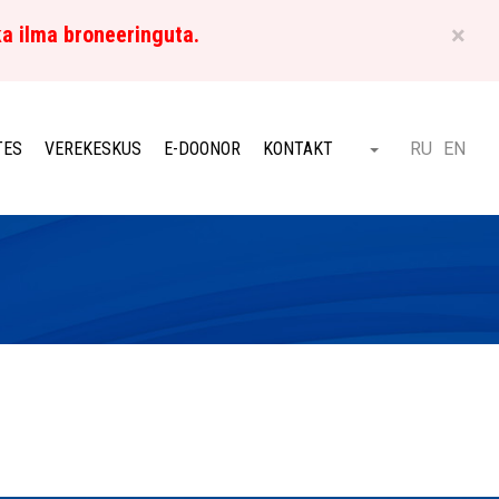
×
ka ilma broneeringuta.
ET
TES
VEREKESKUS
E-DOONOR
KONTAKT
RU
EN
Otsi