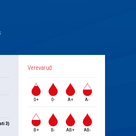
s
Verevarud
0+
0-
A+
A-
ti 3)
B+
B-
AB+
AB-