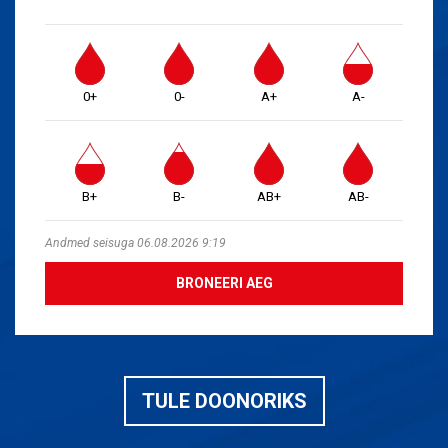
0+
0-
A+
A-
B+
B-
AB+
AB-
Andmed seisuga 06.08.2026 9:19
BRONEERI AEG
TULE DOONORIKS