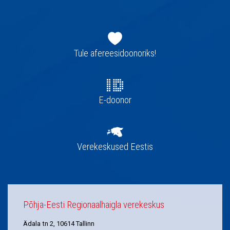
Jaluse
navigatsioon
Tule afereesidoonoriks!
E-doonor
Verekeskused Eestis
Põhja-Eesti Regionaalhaigla verekeskus
Ädala tn 2, 10614 Tallinn