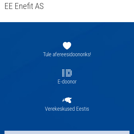
EE Enefit AS
Jaluse
navigatsioon
Tule afereesidoonoriks!
E-doonor
Verekeskused Eestis