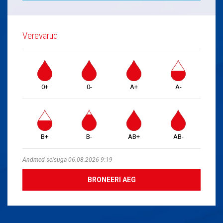
Verevarud
0+
0-
A+
A-
B+
B-
AB+
AB-
Andmed seisuga 06.08.2026 9:19
BRONEERI AEG