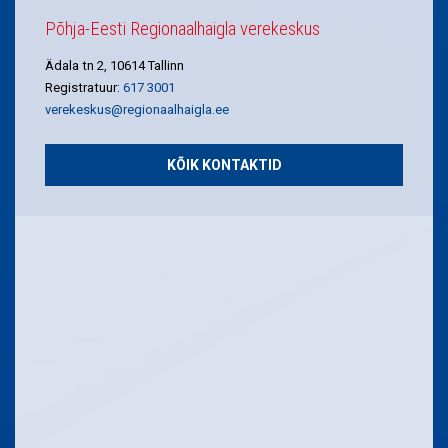
Põhja-Eesti Regionaalhaigla verekeskus
Ädala tn 2, 10614 Tallinn
Registratuur:
617 3001
verekeskus@regionaalhaigla.ee
KÕIK KONTAKTID