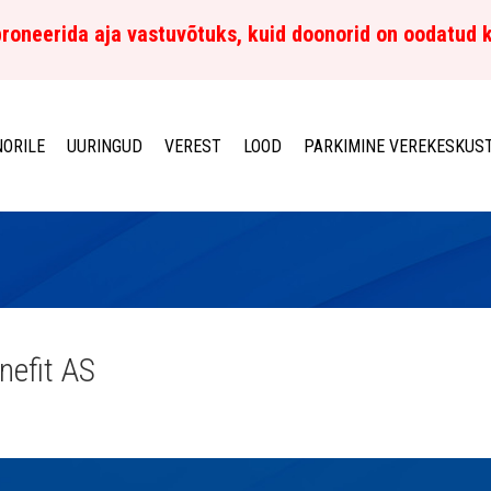
roneerida aja vastuvõtuks, kuid doonorid on oodatud 
ORILE
UURINGUD
VEREST
LOOD
PARKIMINE VEREKESKUS
nefit AS