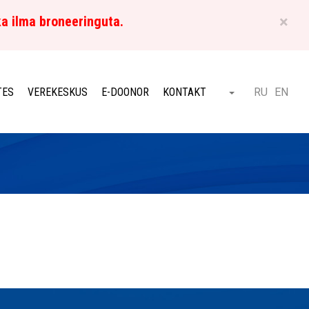
×
ka ilma broneeringuta.
ET
TES
VEREKESKUS
E-DOONOR
KONTAKT
RU
EN
Otsi