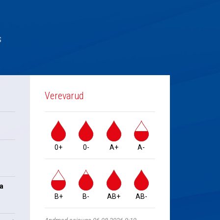
s
Verevarud
0+
0-
A+
A-
na
B+
B-
AB+
AB-