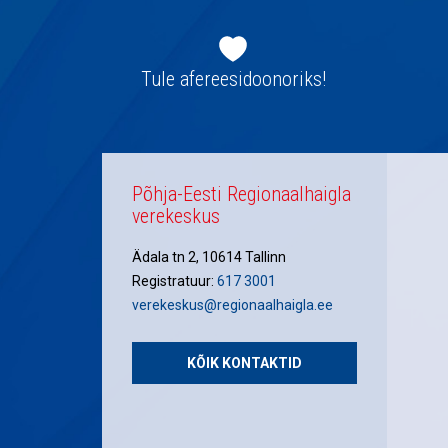
Jaluse
navigatsioon
Tule afereesidoonoriks!
Põhja-Eesti Regionaalhaigla
verekeskus
Ädala tn 2, 10614 Tallinn
Registratuur:
617 3001
verekeskus@regionaalhaigla.ee
KÕIK KONTAKTID