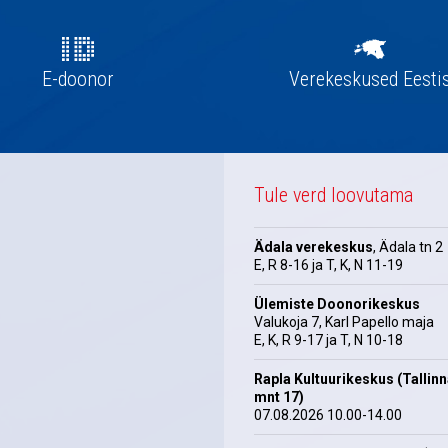
E-doonor
Verekeskused Eesti
Tule verd loovutama
Ädala verekeskus
, Ädala tn 2
E, R 8-16 ja T, K, N 11-19
Ülemiste Doonorikeskus
Valukoja 7, Karl Papello maja
E, K, R 9-17 ja T, N 10-18
Rapla Kultuurikeskus (Tallin
mnt 17)
07.08.2026 10.00-14.00