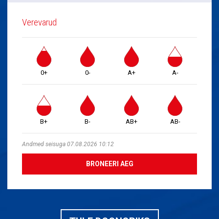
Verevarud
0+
0-
A+
A-
B+
B-
AB+
AB-
Andmed seisuga 07.08.2026 10:12
BRONEERI AEG