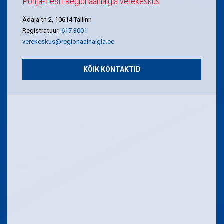
Põhja-Eesti Regionaalhaigla verekeskus
Ädala tn 2, 10614 Tallinn
Registratuur:
617 3001
verekeskus@regionaalhaigla.ee
KÕIK KONTAKTID