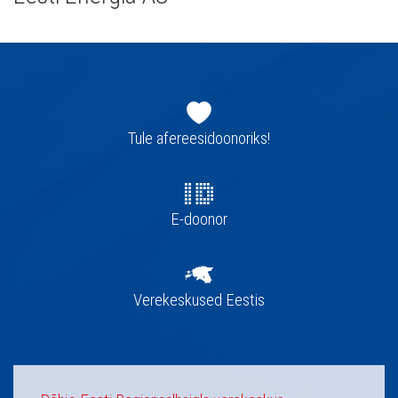
Jaluse
navigatsioon
Tule afereesidoonoriks!
E-doonor
Verekeskused Eestis