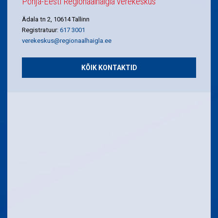
Põhja-Eesti Regionaalhaigla verekeskus
Ädala tn 2, 10614 Tallinn
Registratuur:
617 3001
verekeskus@regionaalhaigla.ee
KÕIK KONTAKTID