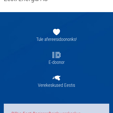
Jaluse
navigatsioon
Tule afereesidoonoriks!
E-doonor
Verekeskused Eestis