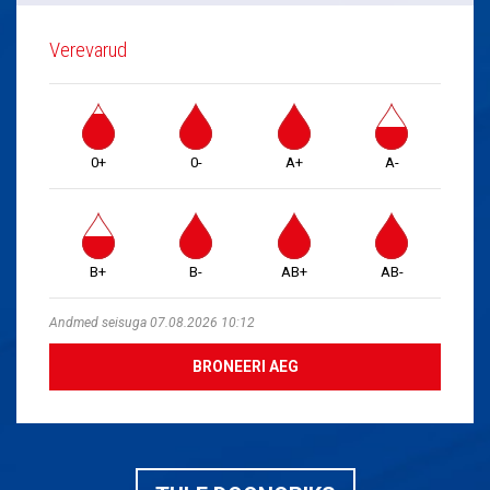
Verevarud
0+
0-
A+
A-
B+
B-
AB+
AB-
Andmed seisuga 07.08.2026 10:12
BRONEERI AEG