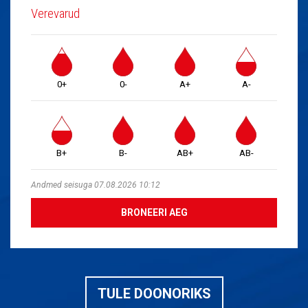
Verevarud
0+
0-
A+
A-
B+
B-
AB+
AB-
Andmed seisuga 07.08.2026 10:12
BRONEERI AEG
TULE DOONORIKS