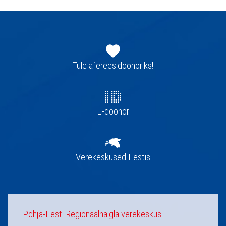
Jaluse
navigatsioon
Tule afereesidoonoriks!
E-doonor
Verekeskused Eestis
Põhja-Eesti Regionaalhaigla verekeskus