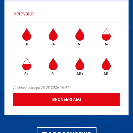
Verevarud
0+
0-
A+
A-
B+
B-
AB+
AB-
Andmed seisuga 05.08.2026 10:41
BRONEERI AEG