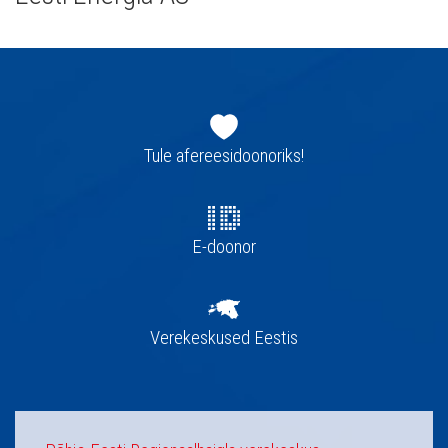
Jaluse
navigatsioon
Tule afereesidoonoriks!
E-doonor
Verekeskused Eestis