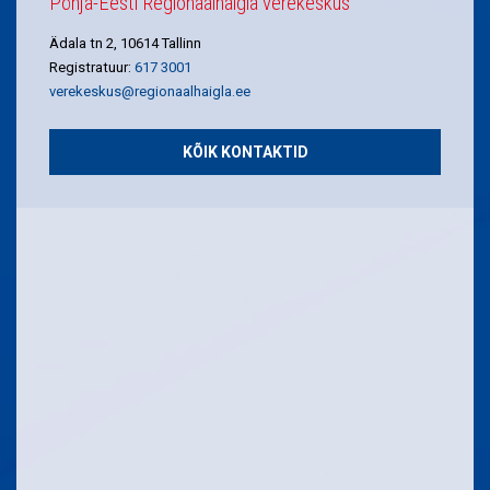
Põhja-Eesti Regionaalhaigla verekeskus
Ädala tn 2, 10614 Tallinn
Registratuur:
617 3001
verekeskus@regionaalhaigla.ee
KÕIK KONTAKTID